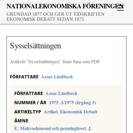
Skip
NATIONALEKONOMISKA FÖRENINGEN
Men
to
GRUNDAD 1877 OCH GER UT TIDSKRIFTEN
content
EKONOMISK DEBATT SEDAN 1973
Sysselsättningen
Artikeln ”Sysselsättningen” finns bara som PDF
Assar Lindbeck
FÖRFATTARE
Assar Lindbeck
FÖRFATTARE
1975
1/1975 (årgång 3)
,
NUMMER / ÅR
Artikel
Ekonomisk Debatt
,
ARTIKELTYP
ÄMNE
E. Makroekonomi och penningteori
J.
,