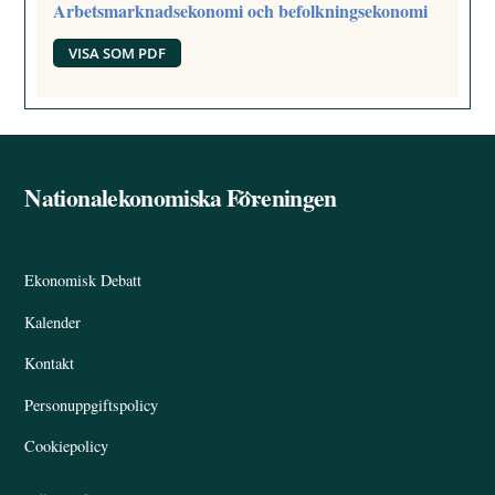
Arbetsmarknadsekonomi och befolkningsekonomi
VISA SOM PDF
Nationalekonomiska Föreningen
Back
To
Top
Ekonomisk Debatt
Kalender
Kontakt
Personuppgiftspolicy
Cookiepolicy