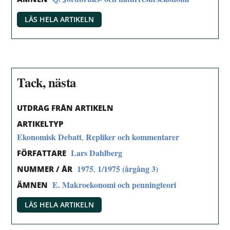
LÄS HELA ARTIKELN
Tack, nästa
UTDRAG FRÅN ARTIKELN
ARTIKELTYP
Ekonomisk Debatt
Repliker och kommentarer
,
Lars Dahlberg
FÖRFATTARE
1975
1/1975 (årgång 3)
,
NUMMER / ÅR
E. Makroekonomi och penningteori
ÄMNEN
LÄS HELA ARTIKELN