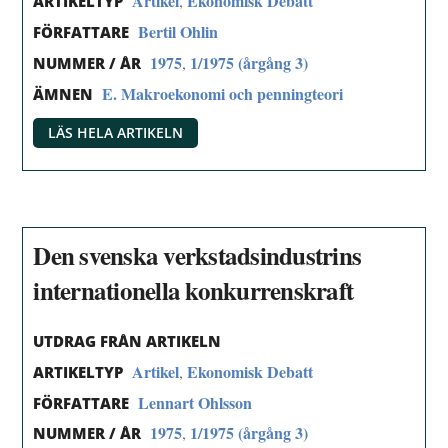
Artikel
Ekonomisk Debatt
,
ARTIKELTYP
Bertil Ohlin
FÖRFATTARE
1975
1/1975 (årgång 3)
,
NUMMER / ÅR
E. Makroekonomi och penningteori
ÄMNEN
LÄS HELA ARTIKELN
Den svenska verkstadsindustrins
internationella konkurrenskraft
UTDRAG FRÅN ARTIKELN
Artikel
Ekonomisk Debatt
,
ARTIKELTYP
Lennart Ohlsson
FÖRFATTARE
1975
1/1975 (årgång 3)
,
NUMMER / ÅR