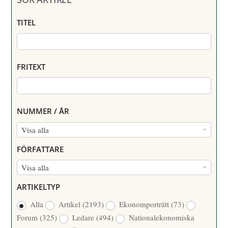
TITEL
FRITEXT
NUMMER / ÅR
N
Visa alla
U
FÖRFATTARE
M
F
Visa alla
M
Ö
E
ARTIKELTYP
R
R
Alla
Artikel
(2193)
Ekonomporträtt
(73)
F
/
Forum
(325)
Ledare
(494)
Nationalekonomiska
A
Å