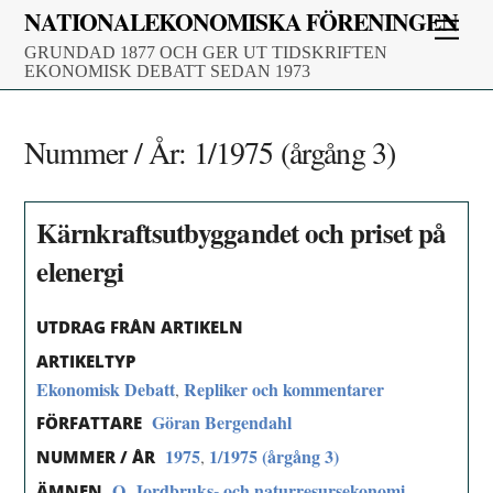
Skip
NATIONALEKONOMISKA FÖRENINGEN
Men
to
GRUNDAD 1877 OCH GER UT TIDSKRIFTEN
content
EKONOMISK DEBATT SEDAN 1973
Nummer / År:
1/1975 (årgång 3)
Kärnkraftsutbyggandet och priset på
elenergi
UTDRAG FRÅN ARTIKELN
ARTIKELTYP
Ekonomisk Debatt
Repliker och kommentarer
,
Göran Bergendahl
FÖRFATTARE
1975
1/1975 (årgång 3)
,
NUMMER / ÅR
Q. Jordbruks- och naturresursekonomi
ÄMNEN