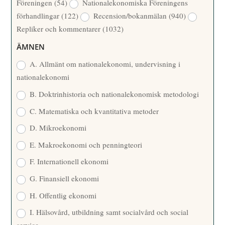
Föreningen
(54)
Nationalekonomiska Föreningens
T
R
förhandlingar
(122)
Recension/bokanmälan
(940)
T
Repliker och kommentarer
(1032)
A
R
ÄMNEN
E
A. Allmänt om nationalekonomi, undervisning i
nationalekonomi
B. Doktrinhistoria och nationalekonomisk metodologi
C. Matematiska och kvantitativa metoder
D. Mikroekonomi
E. Makroekonomi och penningteori
F. Internationell ekonomi
G. Finansiell ekonomi
H. Offentlig ekonomi
I. Hälsovård, utbildning samt socialvård och social