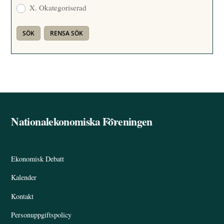
X. Okategoriserad
Nationalekonomiska Föreningen
Back
To
Top
Ekonomisk Debatt
Kalender
Kontakt
Personuppgiftspolicy