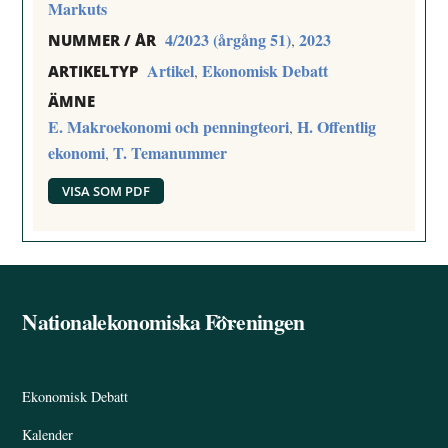
Markuts
4/2023 (årgång 51)
2023
,
NUMMER / ÅR
Artikel
Ekonomisk Debatt
,
ARTIKELTYP
ÄMNE
E. Makroekonomi och penningteori
H. Offentlig
,
ekonomi
T. Temanummer
,
VISA SOM PDF
Nationalekonomiska Föreningen
Back
To
Top
Ekonomisk Debatt
Kalender