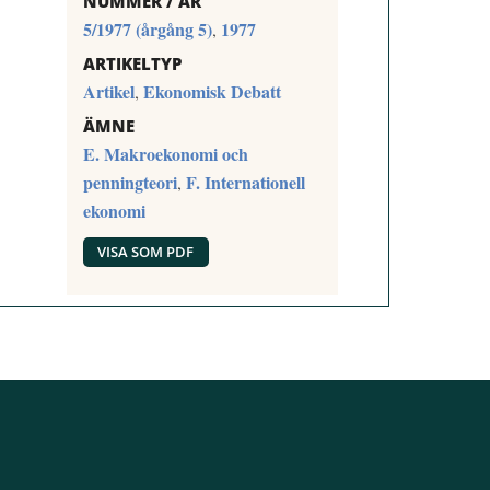
NUMMER / ÅR
5/1977 (årgång 5)
1977
,
ARTIKELTYP
Artikel
Ekonomisk Debatt
,
ÄMNE
E. Makroekonomi och
penningteori
F. Internationell
,
ekonomi
VISA SOM PDF