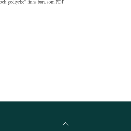
 och godtycke” finns bara som PDF
Back
To