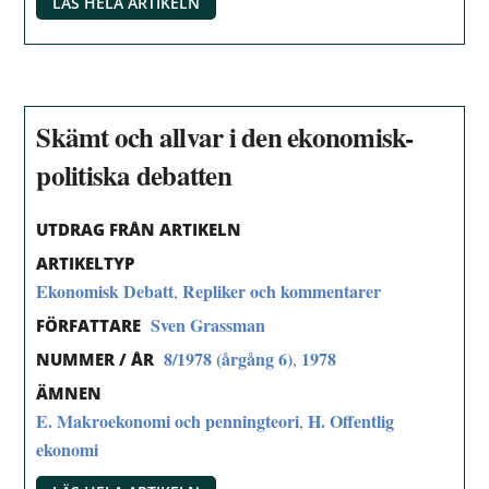
LÄS HELA ARTIKELN
Skämt och allvar i den ekonomisk-
politiska debatten
UTDRAG FRÅN ARTIKELN
ARTIKELTYP
Ekonomisk Debatt
Repliker och kommentarer
,
Sven Grassman
FÖRFATTARE
8/1978 (årgång 6)
1978
,
NUMMER / ÅR
ÄMNEN
E. Makroekonomi och penningteori
H. Offentlig
,
ekonomi