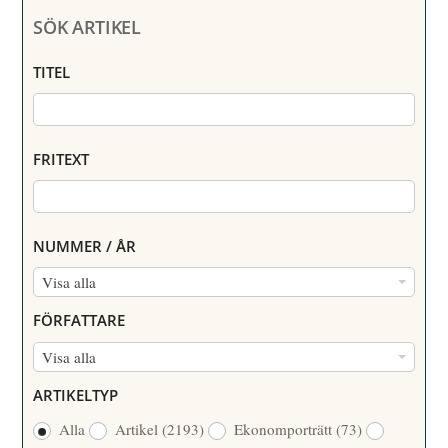
SÖK ARTIKEL
TITEL
FRITEXT
NUMMER / ÅR
N
Visa alla
U
FÖRFATTARE
M
F
Visa alla
M
Ö
E
ARTIKELTYP
R
R
Alla
Artikel
(2193)
Ekonomporträtt
(73)
F
/