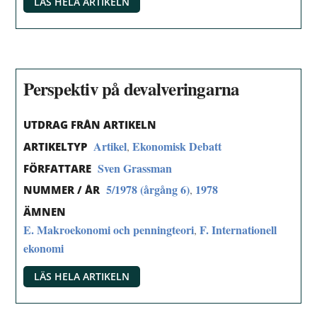
LÄS HELA ARTIKELN
Perspektiv på devalveringarna
UTDRAG FRÅN ARTIKELN
Artikel
Ekonomisk Debatt
,
ARTIKELTYP
Sven Grassman
FÖRFATTARE
5/1978 (årgång 6)
1978
,
NUMMER / ÅR
ÄMNEN
E. Makroekonomi och penningteori
F. Internationell
,
ekonomi
LÄS HELA ARTIKELN