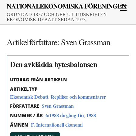
Skip
NATIONALEKONOMISKA FÖRENINGEN
Men
to
GRUNDAD 1877 OCH GER UT TIDSKRIFTEN
content
EKONOMISK DEBATT SEDAN 1973
Artikelförfattare:
Sven Grassman
Den avklädda bytesbalansen
UTDRAG FRÅN ARTIKELN
ARTIKELTYP
Ekonomisk Debatt
Repliker och kommentarer
,
Sven Grassman
FÖRFATTARE
6/1988 (årgång 16)
1988
,
NUMMER / ÅR
F. Internationell ekonomi
ÄMNEN