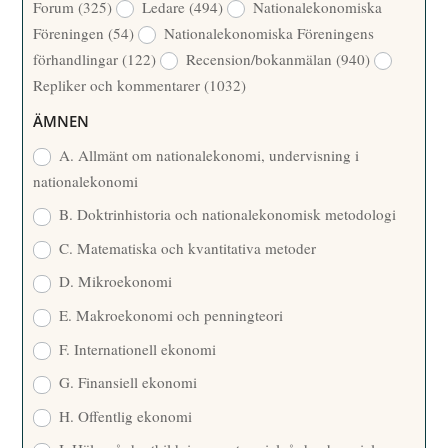
Forum
(325)
Ledare
(494)
Nationalekonomiska
A
Å
Föreningen
(54)
Nationalekonomiska Föreningens
T
R
förhandlingar
(122)
Recension/bokanmälan
(940)
T
Repliker och kommentarer
(1032)
A
R
ÄMNEN
E
A. Allmänt om nationalekonomi, undervisning i
nationalekonomi
B. Doktrinhistoria och nationalekonomisk metodologi
C. Matematiska och kvantitativa metoder
D. Mikroekonomi
E. Makroekonomi och penningteori
F. Internationell ekonomi
G. Finansiell ekonomi
H. Offentlig ekonomi