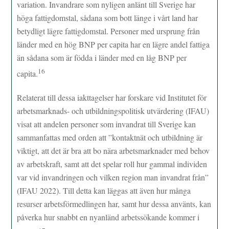
variation. Invandrare som nyligen anlänt till Sverige har
höga fattigdomstal, sådana som bott länge i vårt land har
betydligt lägre fattigdomstal. Personer med ursprung från
länder med en hög BNP per capita har en lägre andel fattiga
än sådana som är födda i länder med en låg BNP per
16
capita.
Relaterat till dessa iakttagelser har forskare vid Institutet för
arbetsmarknads- och utbildningspolitisk utvärdering (IFAU)
visat att andelen personer som invandrat till Sverige kan
sammanfattas med orden att ”kontaktnät och utbildning är
viktigt, att det är bra att bo nära arbetsmarknader med behov
av arbetskraft, samt att det spelar roll hur gammal individen
var vid invandringen och vilken region man invandrat från”
(IFAU 2022). Till detta kan läggas att även hur många
resurser arbetsförmedlingen har, samt hur dessa använts, kan
påverka hur snabbt en nyanländ arbetssökande kommer i