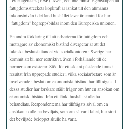
t ex Hagenaars (1986). Även, och inte minst: Egenskapen att
fattigdomsstreckets köpkraft är länkat till den allmänna
inkomstnivån i det land hushållet lever är central för hur
”fattigdom” begreppsbildas inom den Europeiska unionen.
En andra förklaring till att tidserierna för fattigdom och
mottagare av ekonomiskt bistånd divergerar är att det
faktiska beslutsfattandet vid socialkontoren i Sverige har
kommit att bli mer restriktivt, även i förhållande till de
normer som existerar. Stöd för ett sådant påstående finns i
resultat från upprepade studier i vilka socialarbetare som är
involverade i beslut om ekonomiskt bistånd har tillfrågats. I
dessa studier har forskare ställt frågor om hur en ansökan om
ekonomiskt bistånd från ett tänkt hushåll skulle ha
behandlats. Respondenterna har tillfrågats såväl om en
ansökan skulle ha beviljats, som om så varit fallet, hur stort
det beviljade beloppet skulle ha varit.