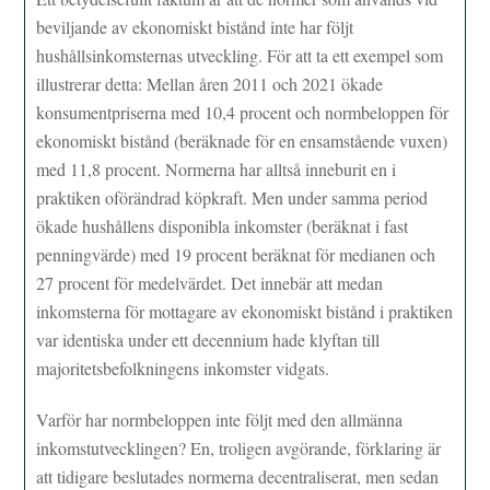
beviljande av ekonomiskt bistånd inte har följt
hushållsinkomsternas utveckling. För att ta ett exempel som
illustrerar detta: Mellan åren 2011 och 2021 ökade
konsumentpriserna med 10,4 procent och normbeloppen för
ekonomiskt bistånd (beräknade för en ensamstående vuxen)
med 11,8 procent. Normerna har alltså inneburit en i
praktiken oförändrad köpkraft. Men under samma period
ökade hushållens disponibla inkomster (beräknat i fast
penningvärde) med 19 procent beräknat för medianen och
27 procent för medelvärdet. Det innebär att medan
inkomsterna för mottagare av ekonomiskt bistånd i praktiken
var identiska under ett decennium hade klyftan till
majoritetsbefolkningens inkomster vidgats.
Varför har normbeloppen inte följt med den allmänna
inkomstutvecklingen? En, troligen avgörande, förklaring är
att tidigare beslutades normerna decentraliserat, men sedan