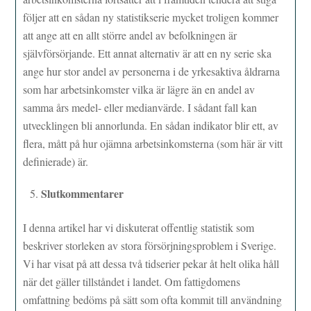
följer att en sådan ny statistikserie mycket troligen kommer
att ange att en allt större andel av befolkningen är
självförsörjande. Ett annat alternativ är att en ny serie ska
ange hur stor andel av personerna i de yrkesaktiva åldrarna
som har arbetsinkomster vilka är lägre än en andel av
samma års medel- eller medianvärde. I sådant fall kan
utvecklingen bli annorlunda. En sådan indikator blir ett, av
flera, mått på hur ojämna arbetsinkomsterna (som här är vitt
definierade) är.
Slutkommentarer
I denna artikel har vi diskuterat offentlig statistik som
beskriver storleken av stora försörjningsproblem i Sverige.
Vi har visat på att dessa två tidserier pekar åt helt olika håll
när det gäller tillståndet i landet. Om fattigdomens
omfattning bedöms på sätt som ofta kommit till användning