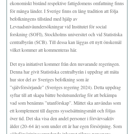
ekonomiskt bistånd respektive fattigdomens omfattning finns
för många länder. I Sverige finns en lång tradition att följa
befolkningens tillstånd med hjälp av
Levnadsnivåundersökningar vid Institutet för social
forskning (SOFI), Stockholms universitet och vid Statistiska
centralbyrån (SCB). Till dessa kan läggas ett nytt önskemål
vilket kommer att kommenteras här.
Det nya initiativet kommer från den nuvarande regeringen.
Denna har givit Statistiska centralbyrån i uppdrag att mäta
hur stor del av Sveriges befolkning som är
”självförsörjande” (Sveriges regering 2024). Detta uppdrag
syftar till att skapa bättre beslutsunderlag för att bekämpa
vad som benämns ”utanförskap”. Måttet ska användas som
ett komplement till dagens sysselsättningsmått och följas
över tid. Det ska visa den andel personer i förvärvsaktiv
ålder (20–64 år) som under ett år har egen försörjning. Som
självförsörjningsgrundande inkomst räknas personens