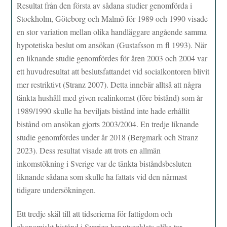
Resultat från den första av sådana studier genomförda i
Stockholm, Göteborg och Malmö för 1989 och 1990 visade
en stor variation mellan olika handläggare angående samma
hypotetiska beslut om ansökan (Gustafsson m fl 1993). När
en liknande studie genomfördes för åren 2003 och 2004 var
ett huvudresultat att beslutsfattandet vid socialkontoren blivit
mer restriktivt (Stranz 2007). Detta innebär alltså att några
tänkta hushåll med given realinkomst (före bistånd) som år
1989/1990 skulle ha beviljats bistånd inte hade erhållit
bistånd om ansökan gjorts 2003/2004. En tredje liknande
studie genomfördes under år 2018 (Bergmark och Stranz
2023). Dess resultat visade att trots en allmän
inkomstökning i Sverige var de tänkta biståndsbesluten
liknande sådana som skulle ha fattats vid den närmast
tidigare undersökningen.
Ett tredje skäl till att tidserierna för fattigdom och
ekonomiskt bistånd i Sverige har utvecklats olika tar