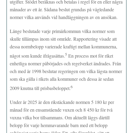
utgifter. Stödet beräknas och betalas i regel för en eller några
månader av ett år. Sådana beslut grundas på vägledande
normer vilka används vid handläggningen av en ansökan.
Länge beslutade varje primärkommun vilka normer som
skulle tillämpas inom sitt område. Rapportering visade att
dessa normbelopp varierade kraftigt mellan kommunerna,
5
något som kunde ifrågasättas.
En process mot för riket
enhetliga normer påbörjades och regelverket ändrades. Från
och med år 1998 beslutar regeringen om vilka lägsta normer
som ska gälla i rikets alla kommuner och dessa är sedan
6
2009 knutna till prisbasbeloppet.
Under år 2025 är den rikstäckande normen 5 180 kr per
månad för en ensamstående vuxen och 8 450 kr för två
vuxna vilka bor tillsammans. Om aktuellt läggs därtill
belopp för varje hemmavarande barn med ett belopp
avhängigt varje barns ålder. Ett, ofta förenklat, sätt att