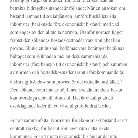
betrakta bidragsbeslutandet är följande: När en ansökan om
bistånd lämnas till socialtjänsten jämförs hushållets alla
inkomster (beräknade före ekonomiskt bistånd) med vad
som anges av den aktuella normen. Utanför normen ligger
främst den sökandes bostadskostnader vars rimlighet kan
prövas. Skulle ett hushåll bedömas vara berättigat beräknas
bidraget som skillnaden mellan dess sammanlagda
inkomster (före hänsyn till ekonomiskt bistånd) och summan
av normen och bostadskostnader (samt i förekommande fall
7
andra utgiftsbehov som prövas för det aktuella hushållet).
Den sökande som inte är nöjd med socialnämndens beslut
kan överklaga detta till domstol. Det är ovanligt att ett
överklagande leder till ett väsentligt förändrat beslut.
För att sammanfatta: Normerna för ekonomiskt bistånd är ett
centralt verktyg för beslut som äger rum i alla rikets
kommuner. För att motta ekonomiskt bistånd är det inte