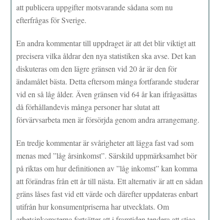
att publicera uppgifter motsvarande sådana som nu
efterfrågas för Sverige.
En andra kommentar till uppdraget är att det blir viktigt att
precisera vilka åldrar den nya statistiken ska avse. Det kan
diskuteras om den lägre gränsen vid 20 år är den för
ändamålet bästa. Detta eftersom många fortfarande studerar
vid en så låg ålder. Även gränsen vid 64 år kan ifrågasättas
då förhållandevis många personer har slutat att
förvärvsarbeta men är försörjda genom andra arrangemang.
En tredje kommentar är svårigheter att lägga fast vad som
menas med ”låg årsinkomst”. Särskild uppmärksamhet bör
på riktas om hur definitionen av ”låg inkomst” kan komma
att förändras från ett år till nästa. Ett alternativ är att en sådan
gräns låses fast vid ett värde och därefter uppdateras enbart
utifrån hur konsumentpriserna har utvecklats. Om
arbetsinkomsterna fortsätter att i framtiden tendera att stiga