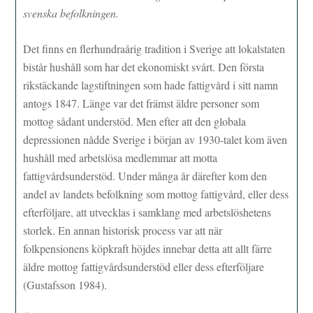
svenska befolkningen.
Det finns en flerhundraårig tradition i Sverige att lokalstaten
bistår hushåll som har det ekonomiskt svårt. Den första
rikstäckande lagstiftningen som hade fattigvård i sitt namn
antogs 1847. Länge var det främst äldre personer som
mottog sådant understöd. Men efter att den globala
depressionen nådde Sverige i början av 1930-talet kom även
hushåll med arbetslösa medlemmar att motta
fattigvårdsunderstöd. Under många år därefter kom den
andel av landets befolkning som mottog fattigvård, eller dess
efterföljare, att utvecklas i samklang med arbetslöshetens
storlek. En annan historisk process var att när
folkpensionens köpkraft höjdes innebar detta att allt färre
äldre mottog fattigvårdsunderstöd eller dess efterföljare
(Gustafsson 1984).