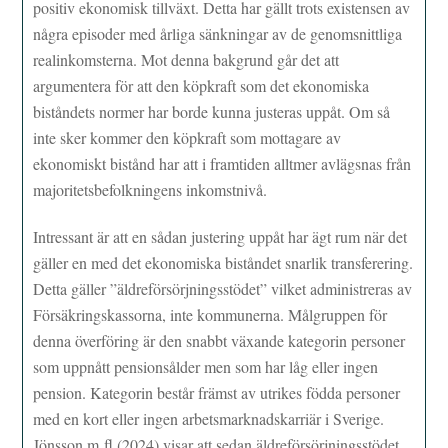
positiv ekonomisk tillväxt. Detta har gällt trots existensen av
några episoder med årliga sänkningar av de genomsnittliga
realinkomsterna. Mot denna bakgrund går det att
argumentera för att den köpkraft som det ekonomiska
biståndets normer har borde kunna justeras uppåt. Om så
inte sker kommer den köpkraft som mottagare av
ekonomiskt bistånd har att i framtiden alltmer avlägsnas från
majoritetsbefolkningens inkomstnivå.
Intressant är att en sådan justering uppåt har ägt rum när det
gäller en med det ekonomiska biståndet snarlik transferering.
Detta gäller ”äldreförsörjningsstödet” vilket administreras av
Försäkringskassorna, inte kommunerna. Målgruppen för
denna överföring är den snabbt växande kategorin personer
som uppnått pensionsålder men som har låg eller ingen
pension. Kategorin består främst av utrikes födda personer
med en kort eller ingen arbetsmarknadskarriär i Sverige.
Jönsson m fl (2024) visar att sedan äldreförsörjningsstödet