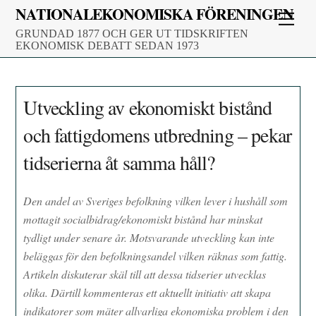
Skip
NATIONALEKONOMISKA FÖRENINGEN
Men
to
GRUNDAD 1877 OCH GER UT TIDSKRIFTEN
content
EKONOMISK DEBATT SEDAN 1973
Utveckling av ekonomiskt bistånd
och fattigdomens utbredning – pekar
tidserierna åt samma håll?
Den andel av Sveriges befolkning vilken lever i hushåll som
mottagit socialbidrag/ekonomiskt bistånd har minskat
tydligt under senare år. Motsvarande utveckling kan inte
beläggas för den befolkningsandel vilken räknas som fattig.
Artikeln diskuterar skäl till att dessa tidserier utvecklas
olika. Därtill kommenteras ett aktuellt initiativ att skapa
indikatorer som mäter allvarliga ekonomiska problem i den