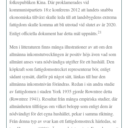
folkrepubliken Kina. Där proklamerades vid
kommunistpartiets 18:e konferens 2012 att landets snabba
ekonomiska tillväxt skulle leda till att landsbygdens extrema
fattigdom skulle komma att bli utrotad vid slutet av år 2020.
21
Enligt officiella dokument har detta mål uppnåtts.
Men i litteraturen finns många illustrationer av att om den
allmänna inkomstutvecklingen är positiv höjs även vad som
allmänt anses vara nödvändiga utgifter för ett hushåll. Den
köpkraft som fattigdomsstrecket representerar bör, enligt
sådant synsätt, därför på något sätt, länkas till hur den
allmänna inkomstnivån förändras. Redan i sin andra studie
av fattigdomen i staden York 1935 gjorde Rowntree detta
(Rowntree 1941). Resultat från många empiriska studier, där
allmänheten tillfrågas om vilket belopp som enligt dem är
nödvändigt för det egna hushållet, pekar i samma riktning.
Från denna typ av svar kan ett fattigdomsstreck härledas, se