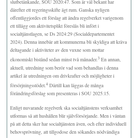
slutbetänkande, SOU 2020:47. Som är väl bekant har
därefter ett regeringsskifte ägt rum. Ganska nyligen
offentliggjordes ett förslag att ändra regelverket varigenom
ett tillägg om aktivitetsplikt föreslås bli infört i
socialtjänstlagen, se Ds 2024:29 (Socialdepartementet
2024). Denna innebär att kommunerna bli skyldiga att kräva
deltagande i aktiviteter av den vuxne som mottar
3
ekonomiskt bistånd sedan minst två månader.
En annan,
aktuell, utredning som berör vad som behandlas i denna
artikel är utredningen om drivkrafter och möjligheter i
4
försörjningsstödet.
Därtill kan läggas de många
förändringsförslag som presenteras i SOU 2025:15.
Enligt nuvarande regelverk ska socialtjänstens verksamhet
utformas så att hushållen blir självförsörjande. Men i väntan
på att detta sker har socialtjänsten även, och efter individuell
behovsprövning, att tillgodose den sökandes nödvändiga