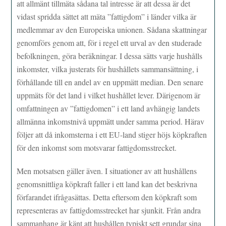
att allmänt tillmäta sådana tal intresse är att dessa är det
vidast spridda sättet att mäta ”fattigdom” i länder vilka är
medlemmar av den Europeiska unionen. Sådana skattningar
genomförs genom att, för i regel ett urval av den studerade
befolkningen, göra beräkningar. I dessa sätts varje hushålls
inkomster, vilka justerats för hushållets sammansättning, i
förhållande till en andel av en uppmätt median. Den senare
uppmäts för det land i vilket hushållet lever. Därigenom är
omfattningen av ”fattigdomen” i ett land avhängig landets
allmänna inkomstnivå uppmätt under samma period. Härav
följer att då inkomsterna i ett EU-land stiger höjs köpkraften
för den inkomst som motsvarar fattigdomsstrecket.
Men motsatsen gäller även. I situationer av att hushållens
genomsnittliga köpkraft faller i ett land kan det beskrivna
förfarandet ifrågasättas. Detta eftersom den köpkraft som
representeras av fattigdomsstrecket har sjunkit. Från andra
sammanhang är känt att hushållen typiskt sett grundar sina