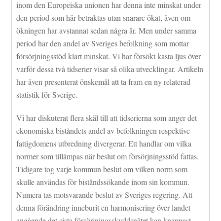
inom den Europeiska unionen har denna inte minskat under
den period som här betraktas utan snarare ökat, även om
ökningen har avstannat sedan några år. Men under samma
period har den andel av Sveriges befolkning som mottar
försörjningsstöd klart minskat. Vi har försökt kasta ljus över
varför dessa två tidserier visar så olika utvecklingar. Artikeln
har även presenterat önskemål att ta fram en ny relaterad
statistik för Sverige.
Vi har diskuterat flera skäl till att tidserierna som anger det
ekonomiska biståndets andel av befolkningen respektive
fattigdomens utbredning divergerar. Ett handlar om vilka
normer som tillämpas när beslut om försörjningsstöd fattas.
Tidigare tog varje kommun beslut om vilken norm som
skulle användas för biståndssökande inom sin kommun.
Numera tas motsvarande beslut av Sveriges regering. Att
denna förändring inneburit en harmonisering över landet
angående det sista försörjningsskyddsnätet kan knappast