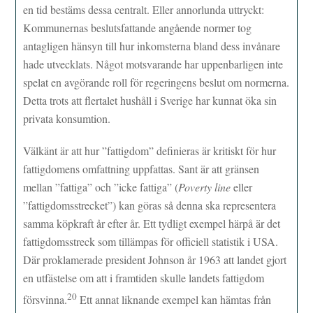
en tid bestäms dessa centralt. Eller annorlunda uttryckt:
Kommunernas beslutsfattande angående normer tog
antagligen hänsyn till hur inkomsterna bland dess invånare
hade utvecklats. Något motsvarande har uppenbarligen inte
spelat en avgörande roll för regeringens beslut om normerna.
Detta trots att flertalet hushåll i Sverige har kunnat öka sin
privata konsumtion.
Välkänt är att hur ”fattigdom” definieras är kritiskt för hur
fattigdomens omfattning uppfattas. Sant är att gränsen
mellan ”fattiga” och ”icke fattiga” (
Poverty line
eller
”fattigdomsstrecket”) kan göras så denna ska representera
samma köpkraft år efter år. Ett tydligt exempel härpå är det
fattigdomsstreck som tillämpas för officiell statistik i USA.
Där proklamerade president Johnson år 1963 att landet gjort
en utfästelse om att i framtiden skulle landets fattigdom
20
försvinna.
Ett annat liknande exempel kan hämtas från