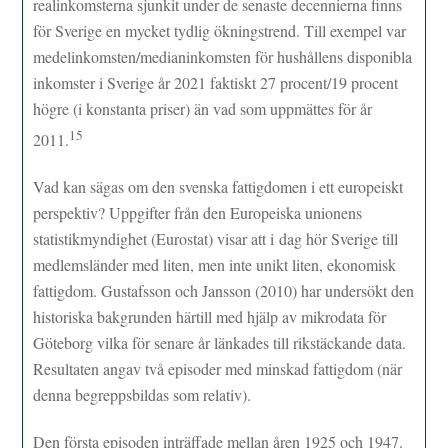
realinkomsterna sjunkit under de senaste decennierna finns
för Sverige en mycket tydlig ökningstrend. Till exempel var
medelinkomsten/medianinkomsten för hushållens disponibla
inkomster i Sverige år 2021 faktiskt 27 procent/19 procent
högre (i konstanta priser) än vad som uppmättes för år
15
2011.
Vad kan sägas om den svenska fattigdomen i ett europeiskt
perspektiv? Uppgifter från den Europeiska unionens
statistikmyndighet (Eurostat) visar att i dag hör Sverige till
medlemsländer med liten, men inte unikt liten, ekonomisk
fattigdom. Gustafsson och Jansson (2010) har undersökt den
historiska bakgrunden härtill med hjälp av mikrodata för
Göteborg vilka för senare år länkades till rikstäckande data.
Resultaten angav två episoder med minskad fattigdom (när
denna begreppsbildas som relativ).
Den första episoden inträffade mellan åren 1925 och 1947.