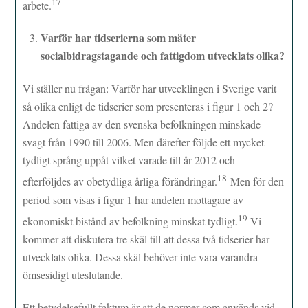
17
arbete.
Varför har tidserierna som mäter
socialbidragstagande och fattigdom utvecklats olika?
Vi ställer nu frågan: Varför har utvecklingen i Sverige varit
så olika enligt de tidserier som presenteras i figur 1 och 2?
Andelen fattiga av den svenska befolkningen minskade
svagt från 1990 till 2006. Men därefter följde ett mycket
tydligt språng uppåt vilket varade till år 2012 och
18
efterföljdes av obetydliga årliga förändringar.
Men för den
period som visas i figur 1 har andelen mottagare av
19
ekonomiskt bistånd av befolkning minskat tydligt.
Vi
kommer att diskutera tre skäl till att dessa två tidserier har
utvecklats olika. Dessa skäl behöver inte vara varandra
ömsesidigt uteslutande.
Ett betydelsefullt faktum är att de normer som används vid