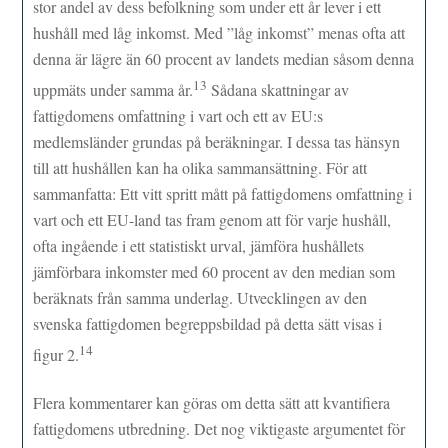
stor andel av dess befolkning som under ett år lever i ett
hushåll med låg inkomst. Med ”låg inkomst” menas ofta att
denna är lägre än 60 procent av landets median såsom denna
13
uppmäts under samma år.
Sådana skattningar av
fattigdomens omfattning i vart och ett av EU:s
medlemsländer grundas på beräkningar. I dessa tas hänsyn
till att hushållen kan ha olika sammansättning. För att
sammanfatta: Ett vitt spritt mått på fattigdomens omfattning i
vart och ett EU-land tas fram genom att för varje hushåll,
ofta ingående i ett statistiskt urval, jämföra hushållets
jämförbara inkomster med 60 procent av den median som
beräknats från samma underlag. Utvecklingen av den
svenska fattigdomen begreppsbildad på detta sätt visas i
14
figur 2.
Flera kommentarer kan göras om detta sätt att kvantifiera
fattigdomens utbredning. Det nog viktigaste argumentet för