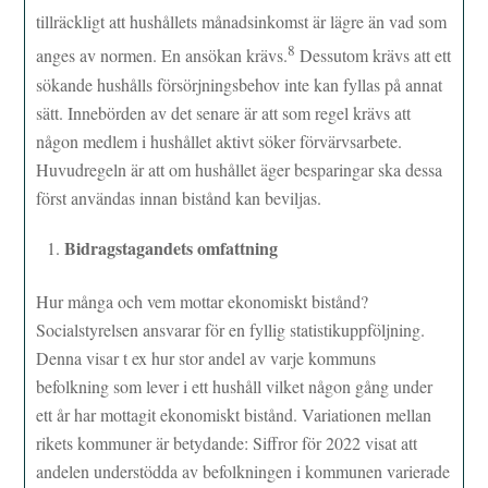
tillräckligt att hushållets månadsinkomst är lägre än vad som
8
anges av normen. En ansökan krävs.
Dessutom krävs att ett
sökande hushålls försörjningsbehov inte kan fyllas på annat
sätt. Innebörden av det senare är att som regel krävs att
någon medlem i hushållet aktivt söker förvärvsarbete.
Huvudregeln är att om hushållet äger besparingar ska dessa
först användas innan bistånd kan beviljas.
Bidragstagandets omfattning
Hur många och vem mottar ekonomiskt bistånd?
Socialstyrelsen ansvarar för en fyllig statistikuppföljning.
Denna visar t ex hur stor andel av varje kommuns
befolkning som lever i ett hushåll vilket någon gång under
ett år har mottagit ekonomiskt bistånd. Variationen mellan
rikets kommuner är betydande: Siffror för 2022 visat att
andelen understödda av befolkningen i kommunen varierade