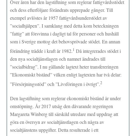
Över åren har den lagstiftning som reglerar fattigvårdsstödet
och dess efterföljare förändrats upprepade gånger. Till
exempel avlöstes år 1957 fattigvårdsunderstödet av
”socialhjälpen”. I samklang med detta kom beteckningen
”fattig” att försvinna i dagligt tal för personer och hushåll
som i Sverige mottog det behovsprövade stödet. En annan
1
förändring trädde i kraft år 1982.
Då integrerades stödet i
den nya socialtjänstlagen och namnet ändrades till
”socialbidrag”. I nu gällande lagtext heter transfereringen
”Ekonomiskt bistånd” vilken enligt lagtexten har två delar:
2
”Försörjningsstöd” och ”Livsföringen i övrigt”.
Den lagstiftning som reglerar ekonomiskt bistånd är under
omstöpning. År 2017 utsåg den dåvarande regeringen
Margareta Winberg till särskild utredare med uppdrag att
göra en översyn av socialtjänstlagen och några av
socialtjänstens uppgifter. Detta resulterade i ett