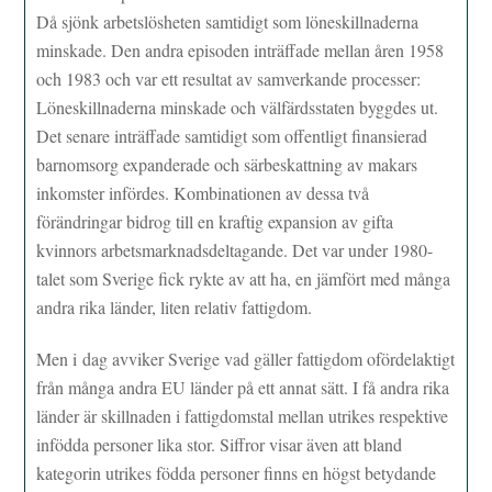
Då sjönk arbetslösheten samtidigt som löneskillnaderna
minskade. Den andra episoden inträffade mellan åren 1958
och 1983 och var ett resultat av samverkande processer:
Löneskillnaderna minskade och välfärdsstaten byggdes ut.
Det senare inträffade samtidigt som offentligt finansierad
barnomsorg expanderade och särbeskattning av makars
inkomster infördes. Kombinationen av dessa två
förändringar bidrog till en kraftig expansion av gifta
kvinnors arbetsmarknadsdeltagande. Det var under 1980-
talet som Sverige fick rykte av att ha, en jämfört med många
andra rika länder, liten relativ fattigdom.
Men i dag avviker Sverige vad gäller fattigdom ofördelaktigt
från många andra EU länder på ett annat sätt. I få andra rika
länder är skillnaden i fattigdomstal mellan utrikes respektive
infödda personer lika stor. Siffror visar även att bland
kategorin utrikes födda personer finns en högst betydande