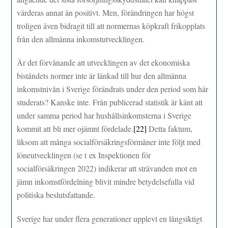
värderas annat än positivt. Men, förändringen har högst
troligen även bidragit till att normernas köpkraft frikopplats
från den allmänna inkomstutvecklingen.
Är det förvånande att utvecklingen av det ekonomiska
biståndets normer inte är länkad till hur den allmänna
inkomstnivån i Sverige förändrats under den period som här
studerats? Kanske inte. Från publicerad statistik är känt att
under samma period har hushållsinkomsterna i Sverige
kommit att bli mer ojämnt fördelade.
[22]
Detta faktum,
liksom att många socialförsäkringsförmåner inte följt med
löneutvecklingen (se t ex Inspektionen för
socialförsäkringen 2022) indikerar att strävanden mot en
jämn inkomstfördelning blivit mindre betydelsefulla vid
politiska beslutsfattande.
Sverige har under flera generationer upplevt en långsiktigt