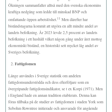
Ökningen sammanfaller alltså med den svenska ekonomins
kraftiga nedgång som ledde till minskad BNP och
11
omfattande öppen arbetslöshet.
Men därefter har
biståndstagarna kommit att utgöra en allt mindre andel av
landets befolkning. År 2023 levde 2,5 procent av landets
befolkning i ett hushåll vilket någon gång under året mottog
ekonomiskt bistånd, en historiskt sett mycket låg andel av
Sveriges befolkning.
Fattigdomen
Länge användes i Sverige statistik om andelen
fattigdomsunderstödda och dess efterföljare som en
övergripande fattigdomsindikator, se t ex Korpi (1971). Men
i England hade en annan tradition etablerats. Denna kan
föras tillbaka på de studier av fattigdomen i staden York som
Sebohm Rowntree initierade och ansvarade för angående