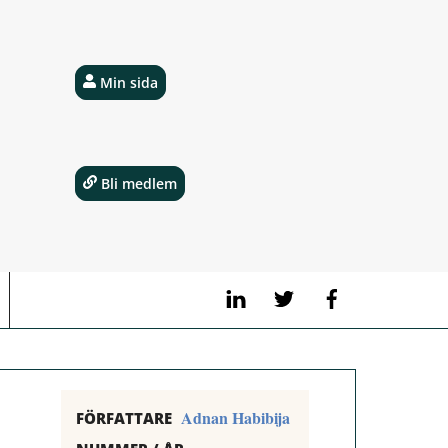
Min sida
Bli medlem
LinkedIn
Twitter
Facebook
Adnan Habibija
FÖRFATTARE