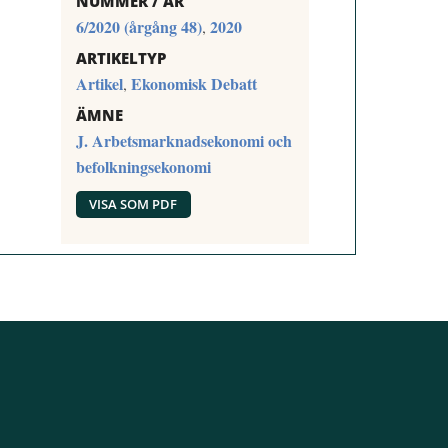
NUMMER / ÅR
6/2020 (årgång 48)
2020
,
ARTIKELTYP
Artikel
Ekonomisk Debatt
,
ÄMNE
J. Arbetsmarknadsekonomi och
befolkningsekonomi
VISA SOM PDF