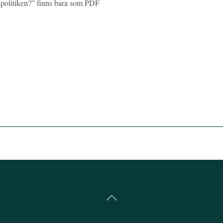
spolitiken?” finns bara som PDF
Back
To
Top