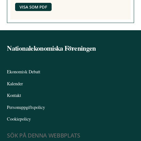
VISA SOM PDF
Nationalekonomiska Föreningen
Back
To
Top
Ekonomisk Debatt
Kalender
Kontakt
Personuppgiftspolicy
Cookiepolicy
SÖK PÅ DENNA WEBBPLATS