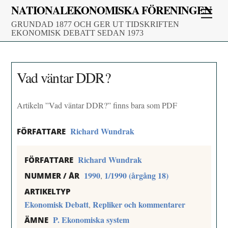
Skip
NATIONALEKONOMISKA FÖRENINGEN
Men
to
GRUNDAD 1877 OCH GER UT TIDSKRIFTEN
content
EKONOMISK DEBATT SEDAN 1973
Vad väntar DDR?
Artikeln ”Vad väntar DDR?” finns bara som PDF
Richard Wundrak
FÖRFATTARE
Richard Wundrak
FÖRFATTARE
1990
1/1990 (årgång 18)
,
NUMMER / ÅR
ARTIKELTYP
Ekonomisk Debatt
Repliker och kommentarer
,
P. Ekonomiska system
ÄMNE