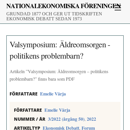
Skip
NATIONALEKONOMISKA FÖRENINGEN
Men
to
GRUNDAD 1877 OCH GER UT TIDSKRIFTEN
content
EKONOMISK DEBATT SEDAN 1973
Valsymposium: Äldreomsorgen -
politikens problembarn?
Artikeln ”Valsymposium: Äldreomsorgen – politikens
problembarn?” finns bara som PDF
Emelie Värja
FÖRFATTARE
Emelie Värja
FÖRFATTARE
3/2022 (årgång 50)
2022
,
NUMMER / ÅR
Ekonomisk Debatt
Forum
,
ARTIKELTYP