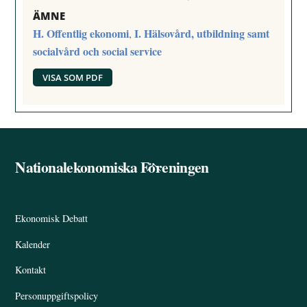
ÄMNE
H. Offentlig ekonomi
I. Hälsovård, utbildning samt
,
socialvård och social service
VISA SOM PDF
Nationalekonomiska Föreningen
Back
To
Top
Ekonomisk Debatt
Kalender
Kontakt
Personuppgiftspolicy