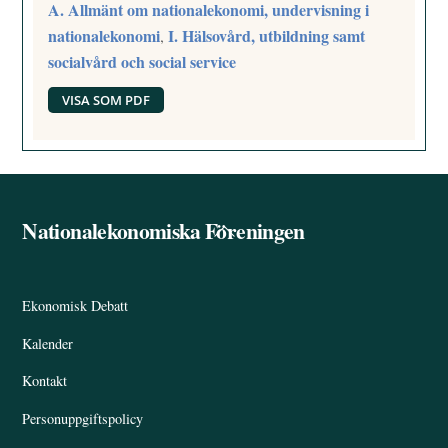
A. Allmänt om nationalekonomi, undervisning i
nationalekonomi
I. Hälsovård, utbildning samt
,
socialvård och social service
VISA SOM PDF
Nationalekonomiska Föreningen
Back
To
Top
Ekonomisk Debatt
Kalender
Kontakt
Personuppgiftspolicy