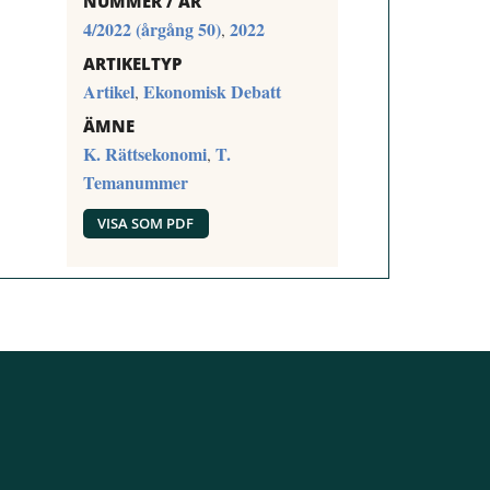
NUMMER / ÅR
4/2022 (årgång 50)
2022
,
ARTIKELTYP
Artikel
Ekonomisk Debatt
,
ÄMNE
K. Rättsekonomi
T.
,
Temanummer
VISA SOM PDF