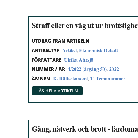
Straff eller en väg ut ur brottsli
UTDRAG FRÅN ARTIKELN
Artikel
Ekonomisk Debatt
,
ARTIKELTYP
Ulrika Ahrsjö
FÖRFATTARE
4/2022 (årgång 50)
2022
,
NUMMER / ÅR
K. Rättsekonomi
T. Temanummer
,
ÄMNEN
LÄS HELA ARTIKELN
Gäng, nätverk och brott - lärdoma