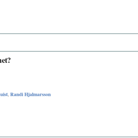
het?
uist
Randi Hjalmarsson
,