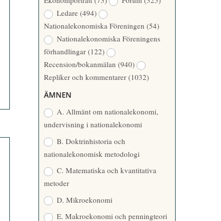
Ekonomporträtt
(73)
Forum
(325)
A
Å
Ledare
(494)
T
R
Nationalekonomiska Föreningen
(54)
T
Nationalekonomiska Föreningens
A
förhandlingar
(122)
R
Recension/bokanmälan
(940)
E
Repliker och kommentarer
(1032)
ÄMNEN
A. Allmänt om nationalekonomi,
undervisning i nationalekonomi
B. Doktrinhistoria och
nationalekonomisk metodologi
C. Matematiska och kvantitativa
metoder
D. Mikroekonomi
E. Makroekonomi och penningteori