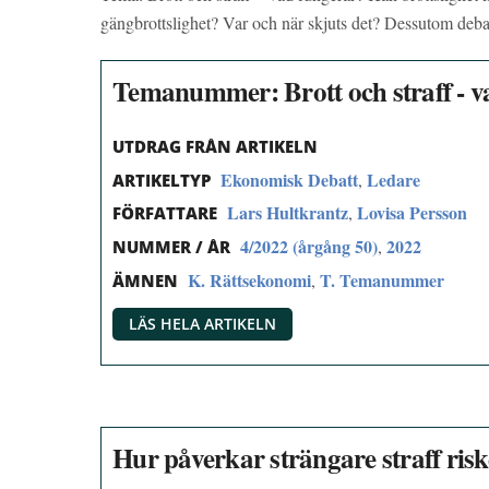
gängbrottslighet? Var och när skjuts det? Dessutom deba
Temanummer: Brott och straff - v
UTDRAG FRÅN ARTIKELN
Ekonomisk Debatt
Ledare
,
ARTIKELTYP
Lars Hultkrantz
Lovisa Persson
,
FÖRFATTARE
4/2022 (årgång 50)
2022
,
NUMMER / ÅR
K. Rättsekonomi
T. Temanummer
,
ÄMNEN
LÄS HELA ARTIKELN
Hur påverkar strängare straff risk