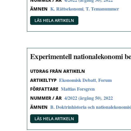
K. Rättsekonomi
T. Temanummer
,
ÄMNEN
LÄS HELA ARTIKELN
Experimentell nationalekonomi be
UTDRAG FRÅN ARTIKELN
Ekonomisk Debatt
Forum
,
ARTIKELTYP
Mattias Forsgren
FÖRFATTARE
4/2022 (årgång 50)
2022
,
NUMMER / ÅR
B. Doktrinhistoria och nationalekonomi
ÄMNEN
LÄS HELA ARTIKELN