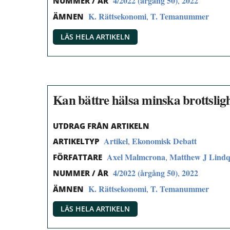
4/2022 (årgång 50)
2022
,
NUMMER / ÅR
K. Rättsekonomi
T. Temanummer
,
ÄMNEN
LÄS HELA ARTIKELN
Kan bättre hälsa minska brottslig
UTDRAG FRÅN ARTIKELN
Artikel
Ekonomisk Debatt
,
ARTIKELTYP
Axel Malmcrona
Matthew J Lindq
,
FÖRFATTARE
4/2022 (årgång 50)
2022
,
NUMMER / ÅR
K. Rättsekonomi
T. Temanummer
,
ÄMNEN
LÄS HELA ARTIKELN