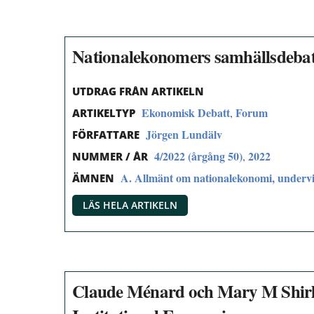
Nationalekonomers samhällsdebatte
UTDRAG FRÅN ARTIKELN
Ekonomisk Debatt
Forum
,
ARTIKELTYP
Jörgen Lundälv
FÖRFATTARE
4/2022 (årgång 50)
2022
,
NUMMER / ÅR
A. Allmänt om nationalekonomi, undervi
ÄMNEN
LÄS HELA ARTIKELN
Claude Ménard och Mary M Shirle