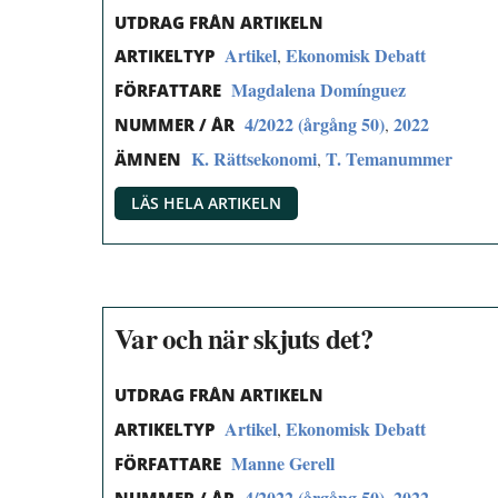
UTDRAG FRÅN ARTIKELN
Artikel
Ekonomisk Debatt
,
ARTIKELTYP
Magdalena Domínguez
FÖRFATTARE
4/2022 (årgång 50)
2022
,
NUMMER / ÅR
K. Rättsekonomi
T. Temanummer
,
ÄMNEN
LÄS HELA ARTIKELN
Var och när skjuts det?
UTDRAG FRÅN ARTIKELN
Artikel
Ekonomisk Debatt
,
ARTIKELTYP
Manne Gerell
FÖRFATTARE
4/2022 (årgång 50)
2022
,
NUMMER / ÅR