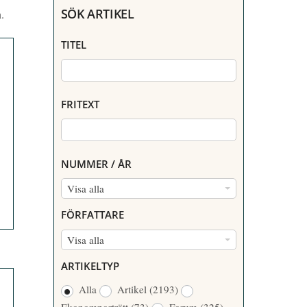
SÖK ARTIKEL
.
TITEL
FRITEXT
NUMMER / ÅR
N
Visa alla
U
FÖRFATTARE
M
F
Visa alla
M
Ö
E
ARTIKELTYP
R
R
Alla
Artikel
(2193)
F
/