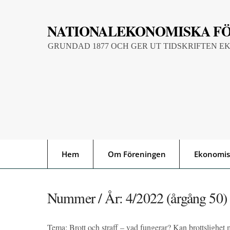
Skip
to
NATIONALEKONOMISKA F
content
GRUNDAD 1877 OCH GER UT TIDSKRIFTEN E
Hem
Om Föreningen
Ekonomis
Nummer / År:
4/2022 (årgång 50)
Tema: Brott och straff – vad fungerar? Kan brottslighet m