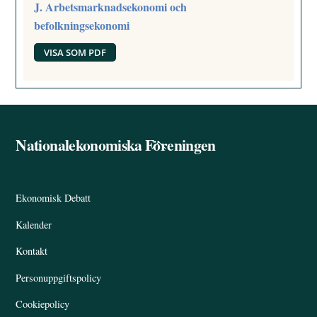
J. Arbetsmarknadsekonomi och
befolkningsekonomi
VISA SOM PDF
Nationalekonomiska Föreningen
Back
To
Top
Ekonomisk Debatt
Kalender
Kontakt
Personuppgiftspolicy
Cookiepolicy