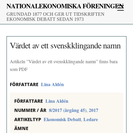
Skip
NATIONALEKONOMISKA FÖRENINGEN
Men
to
GRUNDAD 1877 OCH GER UT TIDSKRIFTEN
content
EKONOMISK DEBATT SEDAN 1973
Värdet av ett svenskklingande namn
Artikeln ”Värdet av ett svenskklingande namn” finns bara
som PDF
Lina Aldén
FÖRFATTARE
Lina Aldén
FÖRFATTARE
8/2017 (årgång 45)
2017
,
NUMMER / ÅR
Ekonomisk Debatt
Ledare
,
ARTIKELTYP
ÄMNE