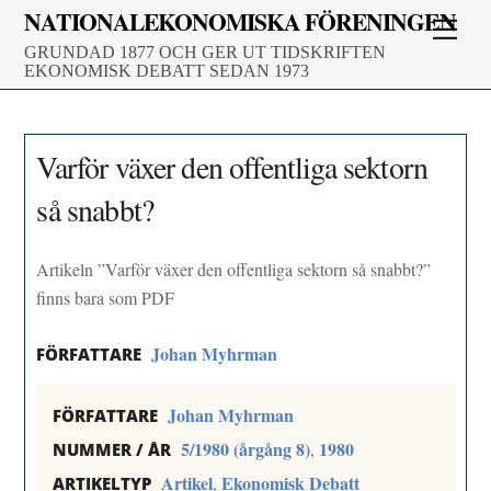
Skip
NATIONALEKONOMISKA FÖRENINGEN
Men
to
GRUNDAD 1877 OCH GER UT TIDSKRIFTEN
content
EKONOMISK DEBATT SEDAN 1973
Varför växer den offentliga sektorn
så snabbt?
Artikeln ”Varför växer den offentliga sektorn så snabbt?”
finns bara som PDF
Johan Myhrman
FÖRFATTARE
Johan Myhrman
FÖRFATTARE
5/1980 (årgång 8)
1980
,
NUMMER / ÅR
Artikel
Ekonomisk Debatt
,
ARTIKELTYP