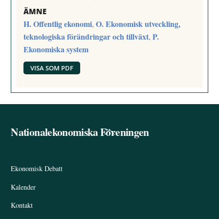
ÄMNE
H. Offentlig ekonomi
O. Ekonomisk utveckling,
,
teknologiska förändringar och tillväxt
P.
,
Ekonomiska system
VISA SOM PDF
Nationalekonomiska Föreningen
Back
To
Top
Ekonomisk Debatt
Kalender
Kontakt