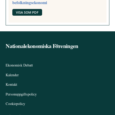
befolkningsekonomi
VISA SOM PDF
Nationalekonomiska Föreningen
Back
To
Top
Ekonomisk Debatt
Kalender
Kontakt
Personuppgiftspolicy
Cookiepolicy