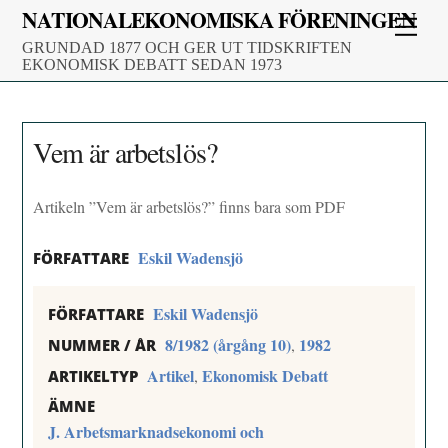
Skip
NATIONALEKONOMISKA FÖRENINGEN
Men
to
GRUNDAD 1877 OCH GER UT TIDSKRIFTEN
content
EKONOMISK DEBATT SEDAN 1973
Vem är arbetslös?
Artikeln ”Vem är arbetslös?” finns bara som PDF
Eskil Wadensjö
FÖRFATTARE
Eskil Wadensjö
FÖRFATTARE
8/1982 (årgång 10)
1982
,
NUMMER / ÅR
Artikel
Ekonomisk Debatt
,
ARTIKELTYP
ÄMNE
J. Arbetsmarknadsekonomi och