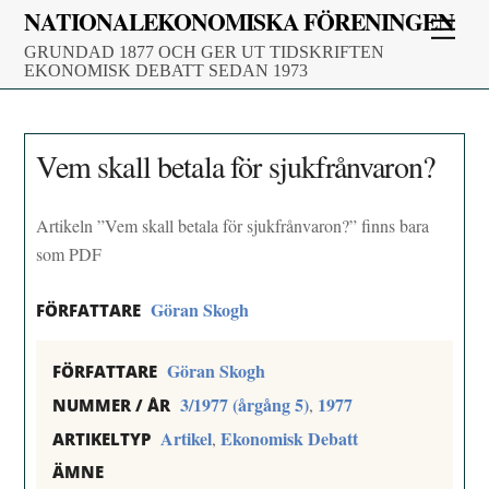
Skip
NATIONALEKONOMISKA FÖRENINGEN
Men
to
GRUNDAD 1877 OCH GER UT TIDSKRIFTEN
content
EKONOMISK DEBATT SEDAN 1973
Vem skall betala för sjukfrånvaron?
Artikeln ”Vem skall betala för sjukfrånvaron?” finns bara
som PDF
Göran Skogh
FÖRFATTARE
Göran Skogh
FÖRFATTARE
3/1977 (årgång 5)
1977
,
NUMMER / ÅR
Artikel
Ekonomisk Debatt
,
ARTIKELTYP
ÄMNE