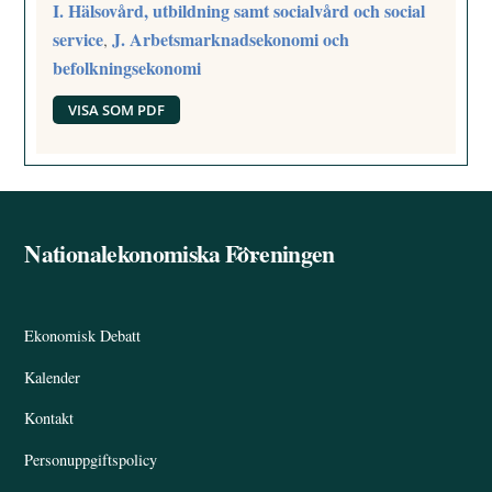
I. Hälsovård, utbildning samt socialvård och social
service
J. Arbetsmarknadsekonomi och
,
befolkningsekonomi
VISA SOM PDF
Nationalekonomiska Föreningen
Back
To
Top
Ekonomisk Debatt
Kalender
Kontakt
Personuppgiftspolicy