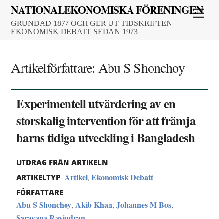
Skip
NATIONALEKONOMISKA FÖRENINGEN
Men
to
GRUNDAD 1877 OCH GER UT TIDSKRIFTEN
content
EKONOMISK DEBATT SEDAN 1973
Artikelförfattare:
Abu S Shonchoy
Experimentell utvärdering av en
storskalig intervention för att främja
barns tidiga utveckling i Bangladesh
UTDRAG FRÅN ARTIKELN
Artikel
Ekonomisk Debatt
,
ARTIKELTYP
FÖRFATTARE
Abu S Shonchoy
Akib Khan
Johannes M Bos
,
,
,
Saravana Ravindran