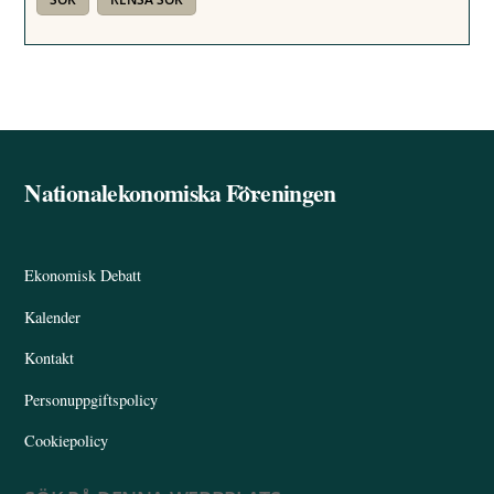
Nationalekonomiska Föreningen
Back
To
Top
Ekonomisk Debatt
Kalender
Kontakt
Personuppgiftspolicy
Cookiepolicy