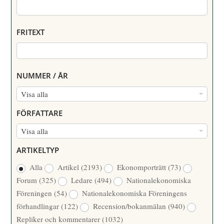
FRITEXT
NUMMER / ÅR
N
Visa alla
U
FÖRFATTARE
M
F
Visa alla
M
Ö
E
ARTIKELTYP
R
R
Alla
Artikel
(2193)
Ekonomporträtt
(73)
F
/
Forum
(325)
Ledare
(494)
Nationalekonomiska
A
Å
Föreningen
(54)
Nationalekonomiska Föreningens
T
R
förhandlingar
(122)
Recension/bokanmälan
(940)
T
Repliker och kommentarer
(1032)
A