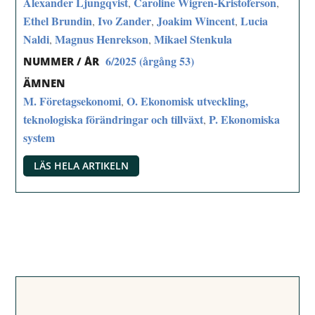
Alexander Ljungqvist
Caroline Wigren-Kristoferson
,
,
Ethel Brundin
Ivo Zander
Joakim Wincent
Lucia
,
,
,
Naldi
Magnus Henrekson
Mikael Stenkula
,
,
6/2025 (årgång 53)
NUMMER / ÅR
ÄMNEN
M. Företagsekonomi
O. Ekonomisk utveckling,
,
teknologiska förändringar och tillväxt
P. Ekonomiska
,
system
LÄS HELA ARTIKELN