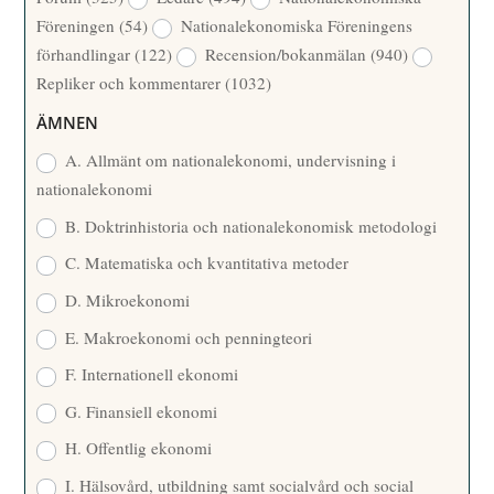
A
Å
Föreningen
(54)
Nationalekonomiska Föreningens
T
R
förhandlingar
(122)
Recension/bokanmälan
(940)
T
Repliker och kommentarer
(1032)
A
R
ÄMNEN
E
A. Allmänt om nationalekonomi, undervisning i
nationalekonomi
B. Doktrinhistoria och nationalekonomisk metodologi
C. Matematiska och kvantitativa metoder
D. Mikroekonomi
E. Makroekonomi och penningteori
F. Internationell ekonomi
G. Finansiell ekonomi
H. Offentlig ekonomi
I. Hälsovård, utbildning samt socialvård och social