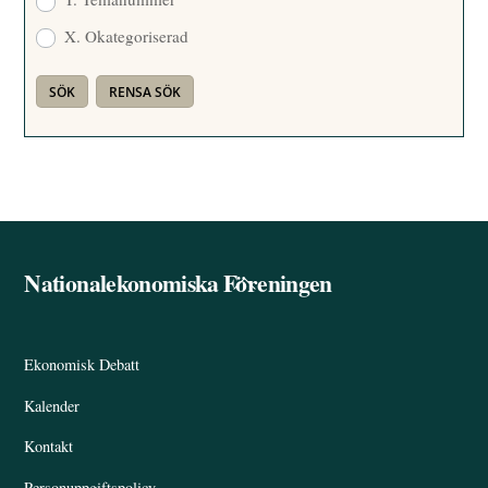
X. Okategoriserad
Nationalekonomiska Föreningen
Back
To
Top
Ekonomisk Debatt
Kalender
Kontakt
Personuppgiftspolicy