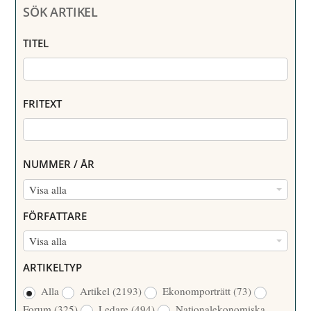
SÖK ARTIKEL
TITEL
FRITEXT
NUMMER / ÅR
N
Visa alla
U
FÖRFATTARE
M
F
Visa alla
M
Ö
E
ARTIKELTYP
R
R
Alla
Artikel
(2193)
Ekonomporträtt
(73)
F
/
Forum
(325)
Ledare
(494)
Nationalekonomiska