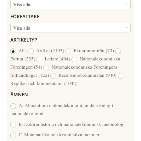
N
Visa alla
U
FÖRFATTARE
M
F
Visa alla
M
Ö
E
ARTIKELTYP
R
R
Alla
Artikel
(2193)
Ekonomporträtt
(73)
F
/
Forum
(325)
Ledare
(494)
Nationalekonomiska
A
Å
Föreningen
(54)
Nationalekonomiska Föreningens
T
R
förhandlingar
(122)
Recension/bokanmälan
(940)
T
Repliker och kommentarer
(1032)
A
R
ÄMNEN
E
A. Allmänt om nationalekonomi, undervisning i
nationalekonomi
B. Doktrinhistoria och nationalekonomisk metodologi
C. Matematiska och kvantitativa metoder