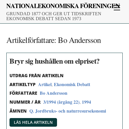
Skip
NATIONALEKONOMISKA FÖRENINGEN
Men
to
GRUNDAD 1877 OCH GER UT TIDSKRIFTEN
content
EKONOMISK DEBATT SEDAN 1973
Artikelförfattare:
Bo Andersson
Bryr sig hushållen om elpriset?
UTDRAG FRÅN ARTIKELN
Artikel
Ekonomisk Debatt
,
ARTIKELTYP
Bo Andersson
FÖRFATTARE
3/1994 (årgång 22)
1994
,
NUMMER / ÅR
Q. Jordbruks- och naturresursekonomi
ÄMNEN
LÄS HELA ARTIKELN