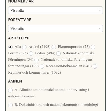
NUMMER / ÅR
N
Visa alla
U
FÖRFATTARE
M
F
Visa alla
M
Ö
E
ARTIKELTYP
R
R
Alla
Artikel
(2193)
Ekonomporträtt
(73)
F
/
Forum
(325)
Ledare
(494)
Nationalekonomiska
A
Å
Föreningen
(54)
Nationalekonomiska Föreningens
T
R
förhandlingar
(122)
Recension/bokanmälan
(940)
T
Repliker och kommentarer
(1032)
A
R
ÄMNEN
E
A. Allmänt om nationalekonomi, undervisning i
nationalekonomi
B. Doktrinhistoria och nationalekonomisk metodologi