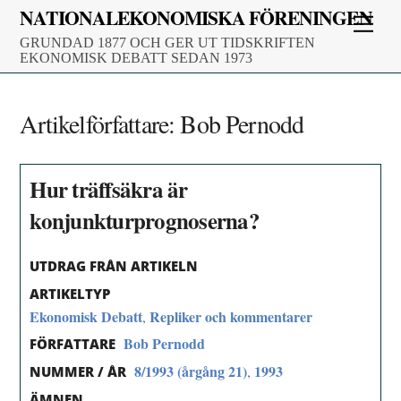
Skip
NATIONALEKONOMISKA FÖRENINGEN
Men
to
GRUNDAD 1877 OCH GER UT TIDSKRIFTEN
content
EKONOMISK DEBATT SEDAN 1973
Artikelförfattare:
Bob Pernodd
Hur träffsäkra är
konjunkturprognoserna?
UTDRAG FRÅN ARTIKELN
ARTIKELTYP
Ekonomisk Debatt
Repliker och kommentarer
,
Bob Pernodd
FÖRFATTARE
8/1993 (årgång 21)
1993
,
NUMMER / ÅR
ÄMNEN