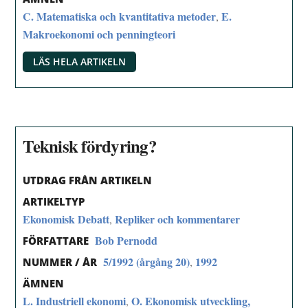
C. Matematiska och kvantitativa metoder
E.
,
Makroekonomi och penningteori
LÄS HELA ARTIKELN
Teknisk fördyring?
UTDRAG FRÅN ARTIKELN
ARTIKELTYP
Ekonomisk Debatt
Repliker och kommentarer
,
Bob Pernodd
FÖRFATTARE
5/1992 (årgång 20)
1992
,
NUMMER / ÅR
ÄMNEN
L. Industriell ekonomi
O. Ekonomisk utveckling,
,