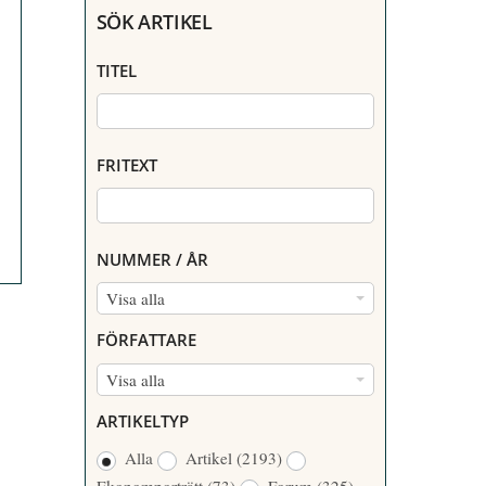
SÖK ARTIKEL
TITEL
FRITEXT
NUMMER / ÅR
N
Visa alla
U
FÖRFATTARE
M
F
Visa alla
M
Ö
E
ARTIKELTYP
R
R
Alla
Artikel
(2193)
F
/