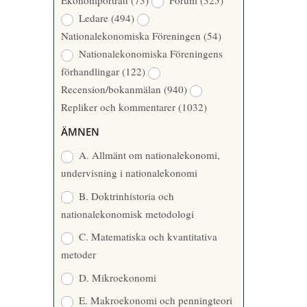
Ekonomporträtt
(73)
Forum
(325)
A
Å
Ledare
(494)
T
R
Nationalekonomiska Föreningen
(54)
T
Nationalekonomiska Föreningens
A
förhandlingar
(122)
R
Recension/bokanmälan
(940)
E
Repliker och kommentarer
(1032)
ÄMNEN
A. Allmänt om nationalekonomi,
undervisning i nationalekonomi
B. Doktrinhistoria och
nationalekonomisk metodologi
C. Matematiska och kvantitativa
metoder
D. Mikroekonomi
E. Makroekonomi och penningteori