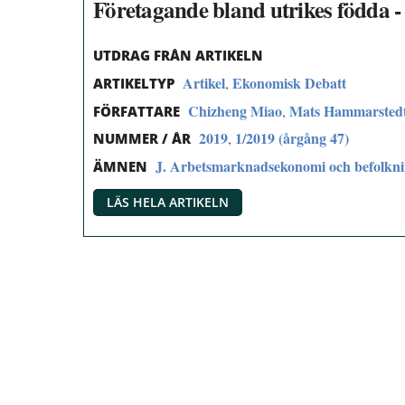
Företagande bland utrikes födda - e
UTDRAG FRÅN ARTIKELN
Artikel
Ekonomisk Debatt
,
ARTIKELTYP
Chizheng Miao
Mats Hammarsted
,
FÖRFATTARE
2019
1/2019 (årgång 47)
,
NUMMER / ÅR
J. Arbetsmarknadsekonomi och befolkn
ÄMNEN
LÄS HELA ARTIKELN