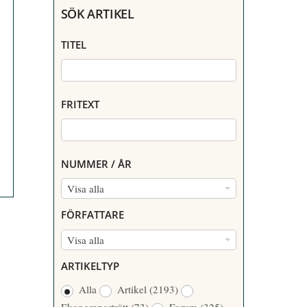
SÖK ARTIKEL
TITEL
FRITEXT
NUMMER / ÅR
N
Visa alla
U
FÖRFATTARE
M
F
Visa alla
M
Ö
E
ARTIKELTYP
R
R
Alla
Artikel
(2193)
F
/