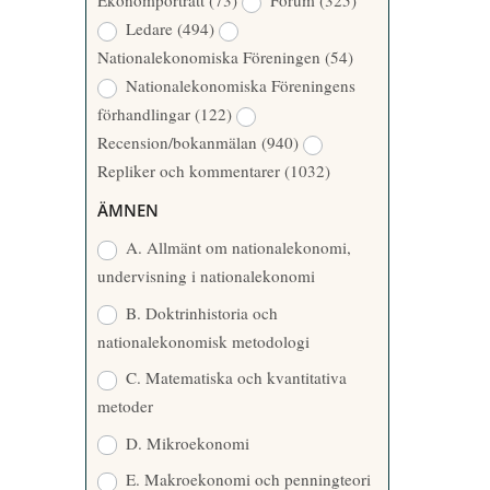
Ekonomporträtt
(73)
Forum
(325)
A
Å
Ledare
(494)
T
R
Nationalekonomiska Föreningen
(54)
T
Nationalekonomiska Föreningens
A
förhandlingar
(122)
R
Recension/bokanmälan
(940)
E
Repliker och kommentarer
(1032)
ÄMNEN
A. Allmänt om nationalekonomi,
undervisning i nationalekonomi
B. Doktrinhistoria och
nationalekonomisk metodologi
C. Matematiska och kvantitativa
metoder
D. Mikroekonomi
E. Makroekonomi och penningteori