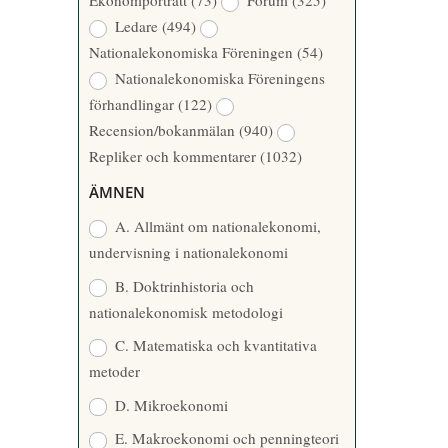
Ekonomporträtt
(73)
Forum
(325)
A
Å
Ledare
(494)
T
R
Nationalekonomiska Föreningen
(54)
T
Nationalekonomiska Föreningens
A
förhandlingar
(122)
R
Recension/bokanmälan
(940)
E
Repliker och kommentarer
(1032)
ÄMNEN
A. Allmänt om nationalekonomi,
undervisning i nationalekonomi
B. Doktrinhistoria och
nationalekonomisk metodologi
C. Matematiska och kvantitativa
metoder
D. Mikroekonomi
E. Makroekonomi och penningteori