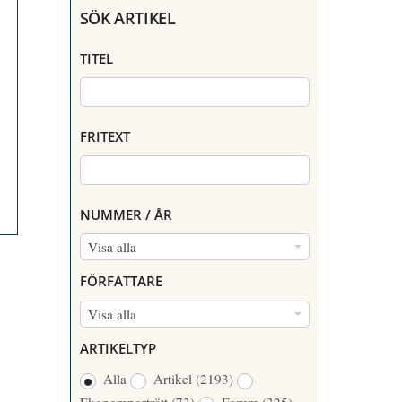
SÖK ARTIKEL
TITEL
FRITEXT
NUMMER / ÅR
N
Visa alla
U
FÖRFATTARE
M
F
Visa alla
M
Ö
E
ARTIKELTYP
R
R
Alla
Artikel
(2193)
F
/