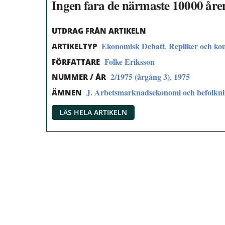
Ingen fara de närmaste 10000 åre
UTDRAG FRÅN ARTIKELN
Ekonomisk Debatt
Repliker och k
,
ARTIKELTYP
Folke Eriksson
FÖRFATTARE
2/1975 (årgång 3)
1975
,
NUMMER / ÅR
J. Arbetsmarknadsekonomi och befolkn
ÄMNEN
LÄS HELA ARTIKELN