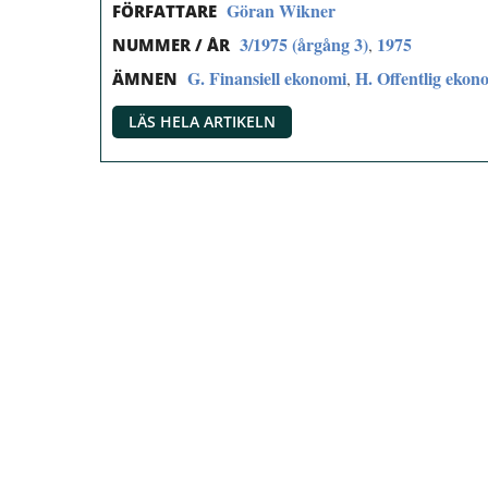
Göran Wikner
FÖRFATTARE
3/1975 (årgång 3)
1975
,
NUMMER / ÅR
G. Finansiell ekonomi
H. Offentlig ekon
,
ÄMNEN
LÄS HELA ARTIKELN