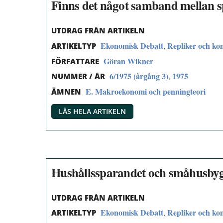
Finns det något samband mellan s
UTDRAG FRÅN ARTIKELN
Ekonomisk Debatt
Repliker och k
,
ARTIKELTYP
Göran Wikner
FÖRFATTARE
6/1975 (årgång 3)
1975
,
NUMMER / ÅR
E. Makroekonomi och penningteori
ÄMNEN
LÄS HELA ARTIKELN
Hushållssparandet och småhusby
UTDRAG FRÅN ARTIKELN
Ekonomisk Debatt
Repliker och k
,
ARTIKELTYP