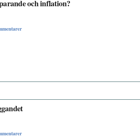
parande och inflation?
ommentarer
ggandet
ommentarer