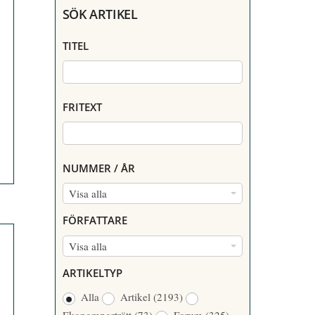
SÖK ARTIKEL
TITEL
FRITEXT
NUMMER / ÅR
N
Visa alla
U
FÖRFATTARE
M
F
Visa alla
M
Ö
E
ARTIKELTYP
R
R
Alla
Artikel
(2193)
F
/