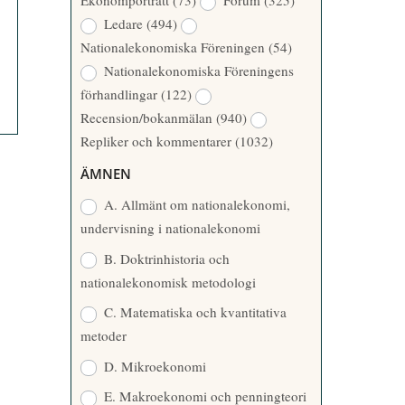
Ekonomporträtt
(73)
Forum
(325)
A
Å
Ledare
(494)
T
R
Nationalekonomiska Föreningen
(54)
T
Nationalekonomiska Föreningens
A
förhandlingar
(122)
R
Recension/bokanmälan
(940)
E
Repliker och kommentarer
(1032)
ÄMNEN
A. Allmänt om nationalekonomi,
undervisning i nationalekonomi
B. Doktrinhistoria och
nationalekonomisk metodologi
C. Matematiska och kvantitativa
metoder
D. Mikroekonomi
E. Makroekonomi och penningteori