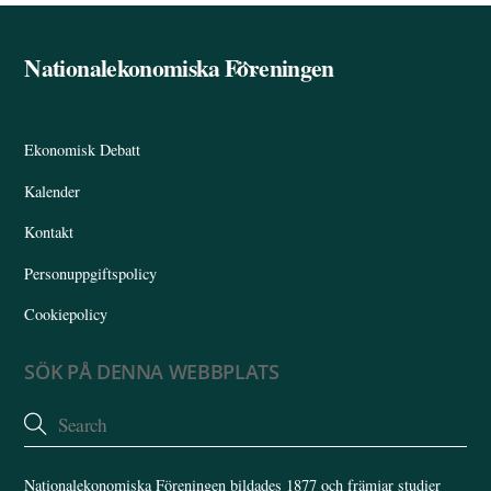
Nationalekonomiska Föreningen
Back
To
Top
Ekonomisk Debatt
Kalender
Kontakt
Personuppgiftspolicy
Cookiepolicy
SÖK PÅ DENNA WEBBPLATS
Nationalekonomiska Föreningen bildades 1877 och främjar studier