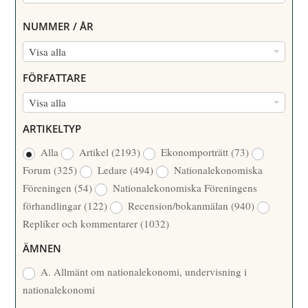
NUMMER / ÅR
N
Visa alla
U
FÖRFATTARE
M
F
Visa alla
M
Ö
E
ARTIKELTYP
R
R
Alla
Artikel
(2193)
Ekonomporträtt
(73)
F
/
Forum
(325)
Ledare
(494)
Nationalekonomiska
A
Å
Föreningen
(54)
Nationalekonomiska Föreningens
T
R
förhandlingar
(122)
Recension/bokanmälan
(940)
T
Repliker och kommentarer
(1032)
A
R
ÄMNEN
E
A. Allmänt om nationalekonomi, undervisning i
nationalekonomi