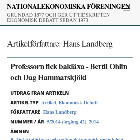
Skip
NATIONALEKONOMISKA FÖRENINGEN
Men
to
GRUNDAD 1877 OCH GER UT TIDSKRIFTEN
content
EKONOMISK DEBATT SEDAN 1973
Artikelförfattare:
Hans Landberg
Professorn fick bakläxa - Bertil Ohlin
och Dag Hammarskjöld
UTDRAG FRÅN ARTIKELN
Artikel
Ekonomisk Debatt
,
ARTIKELTYP
Hans Landberg
FÖRFATTARE
5/2014 (årgång 42)
2014
,
NUMMER / ÅR
ÄMNEN
B. Doktrinhistoria och nationalekonomisk metodologi