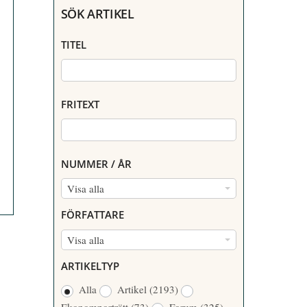
SÖK ARTIKEL
TITEL
FRITEXT
NUMMER / ÅR
N
Visa alla
U
FÖRFATTARE
M
F
Visa alla
M
Ö
E
ARTIKELTYP
R
R
Alla
Artikel
(2193)
F
/