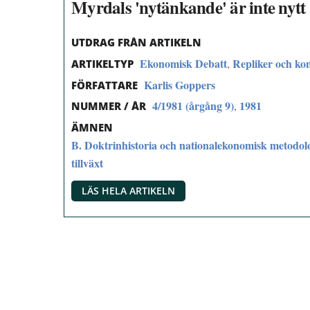
Myrdals 'nytänkande' är inte nytt
UTDRAG FRÅN ARTIKELN
Ekonomisk Debatt
Repliker och k
,
ARTIKELTYP
Karlis Goppers
FÖRFATTARE
4/1981 (årgång 9)
1981
,
NUMMER / ÅR
ÄMNEN
B. Doktrinhistoria och nationalekonomisk metodol
tillväxt
LÄS HELA ARTIKELN