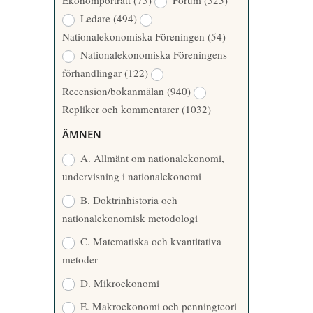
Ekonomporträtt
(73)
Forum
(325)
A
Å
Ledare
(494)
T
R
Nationalekonomiska Föreningen
(54)
T
Nationalekonomiska Föreningens
A
förhandlingar
(122)
R
Recension/bokanmälan
(940)
E
Repliker och kommentarer
(1032)
ÄMNEN
A. Allmänt om nationalekonomi,
undervisning i nationalekonomi
B. Doktrinhistoria och
nationalekonomisk metodologi
C. Matematiska och kvantitativa
metoder
D. Mikroekonomi
E. Makroekonomi och penningteori