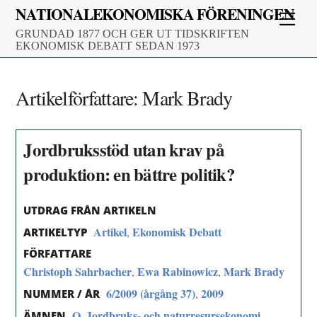
Skip
NATIONALEKONOMISKA FÖRENINGEN
Men
to
GRUNDAD 1877 OCH GER UT TIDSKRIFTEN
content
EKONOMISK DEBATT SEDAN 1973
Artikelförfattare:
Mark Brady
Jordbruksstöd utan krav på
produktion: en bättre politik?
UTDRAG FRÅN ARTIKELN
Artikel
Ekonomisk Debatt
,
ARTIKELTYP
FÖRFATTARE
Christoph Sahrbacher
Ewa Rabinowicz
Mark Brady
,
,
6/2009 (årgång 37)
2009
,
NUMMER / ÅR
Q. Jordbruks- och naturresursekonomi
ÄMNEN