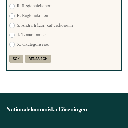
R. Regionalekonomi
R. Regionekonomi
S. Andra frågor, kulturekonomi
T. Temanummer
X. Okategoriserad
Nationalekonomiska Föreningen
Back
To
Top