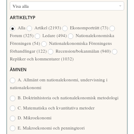
F
Visa alla
M
Ö
E
ARTIKELTYP
R
R
Alla
Artikel
(2193)
Ekonomporträtt
(73)
F
/
Forum
(325)
Ledare
(494)
Nationalekonomiska
A
Å
Föreningen
(54)
Nationalekonomiska Föreningens
T
R
förhandlingar
(122)
Recension/bokanmälan
(940)
T
Repliker och kommentarer
(1032)
A
R
ÄMNEN
E
A. Allmänt om nationalekonomi, undervisning i
nationalekonomi
B. Doktrinhistoria och nationalekonomisk metodologi
C. Matematiska och kvantitativa metoder
D. Mikroekonomi
E. Makroekonomi och penningteori