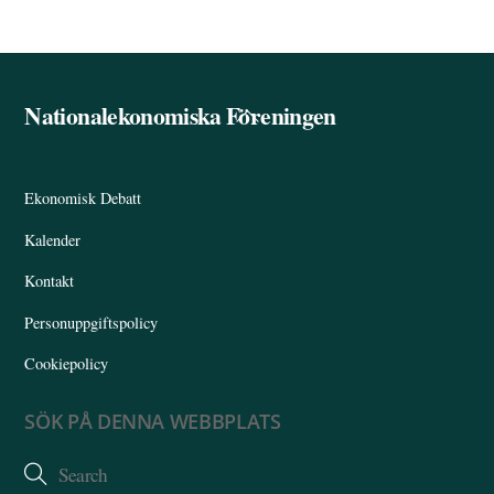
Nationalekonomiska Föreningen
Back
To
Top
Ekonomisk Debatt
Kalender
Kontakt
Personuppgiftspolicy
Cookiepolicy
SÖK PÅ DENNA WEBBPLATS