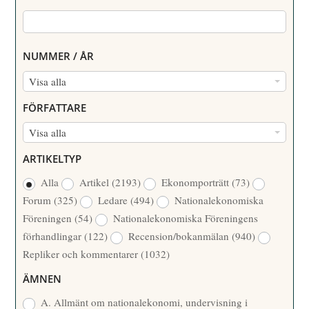
NUMMER / ÅR
N
Visa alla
U
FÖRFATTARE
M
F
Visa alla
M
Ö
E
ARTIKELTYP
R
R
Alla
Artikel
(2193)
Ekonomporträtt
(73)
F
/
Forum
(325)
Ledare
(494)
Nationalekonomiska
A
Å
Föreningen
(54)
Nationalekonomiska Föreningens
T
R
förhandlingar
(122)
Recension/bokanmälan
(940)
T
Repliker och kommentarer
(1032)
A
R
ÄMNEN
E
A. Allmänt om nationalekonomi, undervisning i