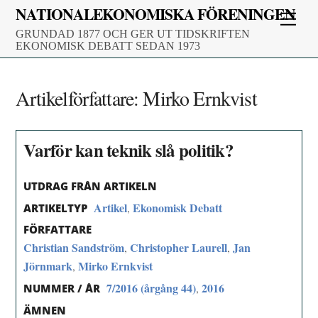
Skip
NATIONALEKONOMISKA FÖRENINGEN
Men
to
GRUNDAD 1877 OCH GER UT TIDSKRIFTEN
content
EKONOMISK DEBATT SEDAN 1973
Artikelförfattare:
Mirko Ernkvist
Varför kan teknik slå politik?
UTDRAG FRÅN ARTIKELN
Artikel
Ekonomisk Debatt
,
ARTIKELTYP
FÖRFATTARE
Christian Sandström
Christopher Laurell
Jan
,
,
Jörnmark
Mirko Ernkvist
,
7/2016 (årgång 44)
2016
,
NUMMER / ÅR
ÄMNEN