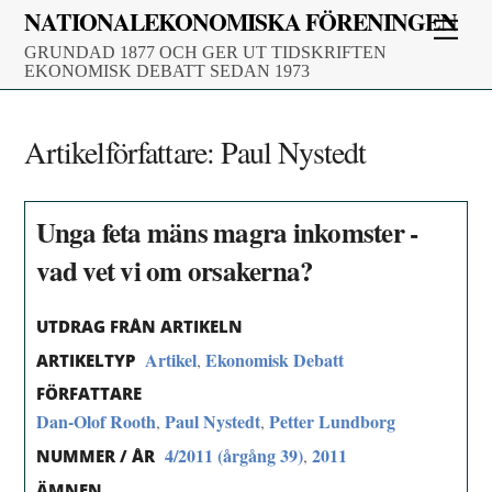
Skip
NATIONALEKONOMISKA FÖRENINGEN
Men
to
GRUNDAD 1877 OCH GER UT TIDSKRIFTEN
content
EKONOMISK DEBATT SEDAN 1973
Artikelförfattare:
Paul Nystedt
Unga feta mäns magra inkomster -
vad vet vi om orsakerna?
UTDRAG FRÅN ARTIKELN
Artikel
Ekonomisk Debatt
,
ARTIKELTYP
FÖRFATTARE
Dan-Olof Rooth
Paul Nystedt
Petter Lundborg
,
,
4/2011 (årgång 39)
2011
,
NUMMER / ÅR
ÄMNEN