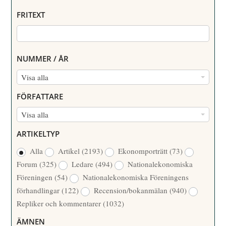
FRITEXT
NUMMER / ÅR
N
Visa alla
U
FÖRFATTARE
M
F
Visa alla
M
Ö
E
ARTIKELTYP
R
R
Alla
Artikel
(2193)
Ekonomporträtt
(73)
F
/
Forum
(325)
Ledare
(494)
Nationalekonomiska
A
Å
Föreningen
(54)
Nationalekonomiska Föreningens
T
R
förhandlingar
(122)
Recension/bokanmälan
(940)
T
Repliker och kommentarer
(1032)
A
R
ÄMNEN