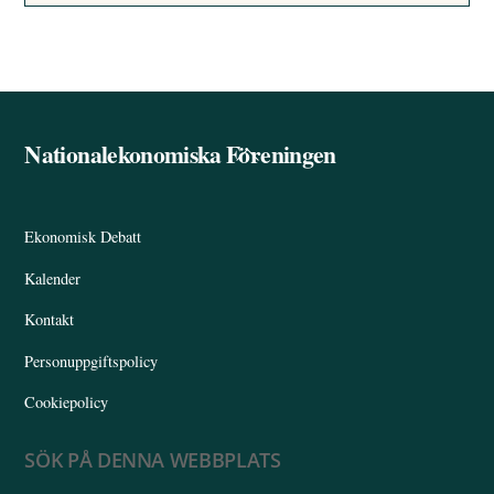
Nationalekonomiska Föreningen
Back
To
Top
Ekonomisk Debatt
Kalender
Kontakt
Personuppgiftspolicy
Cookiepolicy
SÖK PÅ DENNA WEBBPLATS