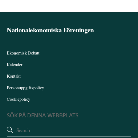
Nationalekonomiska Föreningen
Back
To
Top
Ekonomisk Debatt
Kalender
Kontakt
Personuppgiftspolicy
Cookiepolicy
SÖK PÅ DENNA WEBBPLATS