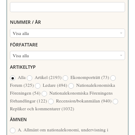
NUMMER / ÅR
N
Visa alla
U
FÖRFATTARE
M
F
Visa alla
M
Ö
E
ARTIKELTYP
R
R
Alla
Artikel
(2193)
Ekonomporträtt
(73)
F
/
Forum
(325)
Ledare
(494)
Nationalekonomiska
A
Å
Föreningen
(54)
Nationalekonomiska Föreningens
T
R
förhandlingar
(122)
Recension/bokanmälan
(940)
T
Repliker och kommentarer
(1032)
A
R
ÄMNEN
E
A. Allmänt om nationalekonomi, undervisning i