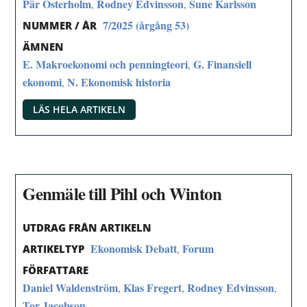
Pär Österholm
Rodney Edvinsson
Sune Karlsson
,
,
7/2025 (årgång 53)
NUMMER / ÅR
ÄMNEN
E. Makroekonomi och penningteori
G. Finansiell
,
ekonomi
N. Ekonomisk historia
,
LÄS HELA ARTIKELN
Genmäle till Pihl och Winton
UTDRAG FRÅN ARTIKELN
Ekonomisk Debatt
Forum
,
ARTIKELTYP
FÖRFATTARE
Daniel Waldenström
Klas Fregert
Rodney Edvinsson
,
,
,
Tor Jacobson