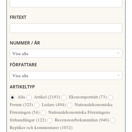
FRITEXT
NUMMER / ÅR
N
Visa alla
U
FÖRFATTARE
M
F
Visa alla
M
Ö
E
ARTIKELTYP
R
R
Alla
Artikel
(2193)
Ekonomporträtt
(73)
F
/
Forum
(325)
Ledare
(494)
Nationalekonomiska
A
Å
Föreningen
(54)
Nationalekonomiska Föreningens
T
R
förhandlingar
(122)
Recension/bokanmälan
(940)
T
Repliker och kommentarer
(1032)
A