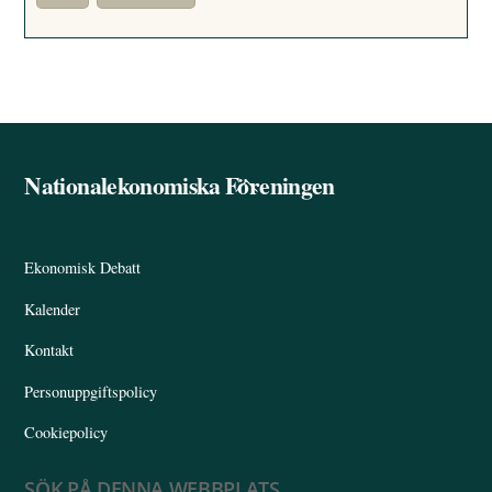
Nationalekonomiska Föreningen
Back
To
Top
Ekonomisk Debatt
Kalender
Kontakt
Personuppgiftspolicy
Cookiepolicy
SÖK PÅ DENNA WEBBPLATS