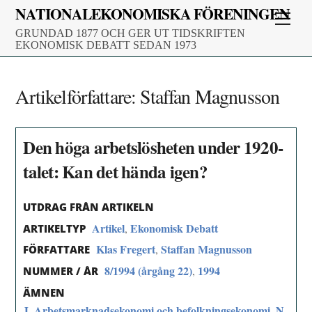
Skip
NATIONALEKONOMISKA FÖRENINGEN
Men
to
GRUNDAD 1877 OCH GER UT TIDSKRIFTEN
content
EKONOMISK DEBATT SEDAN 1973
Artikelförfattare:
Staffan Magnusson
Den höga arbetslösheten under 1920-
talet: Kan det hända igen?
UTDRAG FRÅN ARTIKELN
Artikel
Ekonomisk Debatt
,
ARTIKELTYP
Klas Fregert
Staffan Magnusson
,
FÖRFATTARE
8/1994 (årgång 22)
1994
,
NUMMER / ÅR
ÄMNEN
J. Arbetsmarknadsekonomi och befolkningsekonomi
N.
,