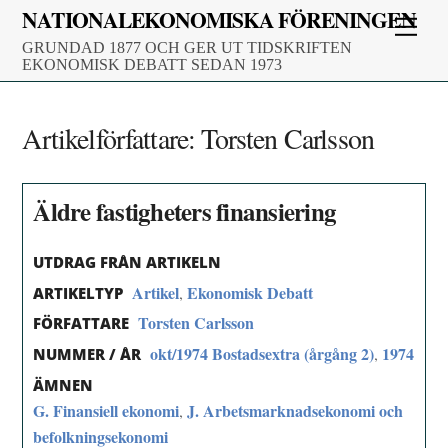
Skip
NATIONALEKONOMISKA FÖRENINGEN
Men
to
GRUNDAD 1877 OCH GER UT TIDSKRIFTEN
content
EKONOMISK DEBATT SEDAN 1973
Artikelförfattare:
Torsten Carlsson
Äldre fastigheters finansiering
UTDRAG FRÅN ARTIKELN
Artikel
Ekonomisk Debatt
,
ARTIKELTYP
Torsten Carlsson
FÖRFATTARE
okt/1974 Bostadsextra (årgång 2)
1974
,
NUMMER / ÅR
ÄMNEN
G. Finansiell ekonomi
J. Arbetsmarknadsekonomi och
,
befolkningsekonomi