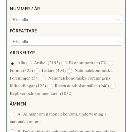
NUMMER / ÅR
N
Visa alla
U
FÖRFATTARE
M
F
Visa alla
M
Ö
E
ARTIKELTYP
R
R
Alla
Artikel
(2193)
Ekonomporträtt
(73)
F
/
Forum
(325)
Ledare
(494)
Nationalekonomiska
A
Å
Föreningen
(54)
Nationalekonomiska Föreningens
T
R
förhandlingar
(122)
Recension/bokanmälan
(940)
T
Repliker och kommentarer
(1032)
A
R
ÄMNEN
E
A. Allmänt om nationalekonomi, undervisning i
nationalekonomi
B. Doktrinhistoria och nationalekonomisk metodologi