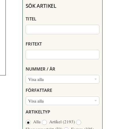
SÖK ARTIKEL
TITEL
FRITEXT
NUMMER / ÅR
N
Visa alla
U
FÖRFATTARE
M
F
Visa alla
M
Ö
E
ARTIKELTYP
R
R
Alla
Artikel
(2193)
F
/