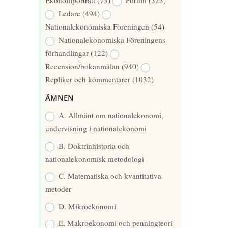
Ekonomporträtt
(73)
Forum
(325)
A
Å
Ledare
(494)
T
R
Nationalekonomiska Föreningen
(54)
T
Nationalekonomiska Föreningens
A
förhandlingar
(122)
R
Recension/bokanmälan
(940)
E
Repliker och kommentarer
(1032)
ÄMNEN
A. Allmänt om nationalekonomi,
undervisning i nationalekonomi
B. Doktrinhistoria och
nationalekonomisk metodologi
C. Matematiska och kvantitativa
metoder
D. Mikroekonomi
E. Makroekonomi och penningteori