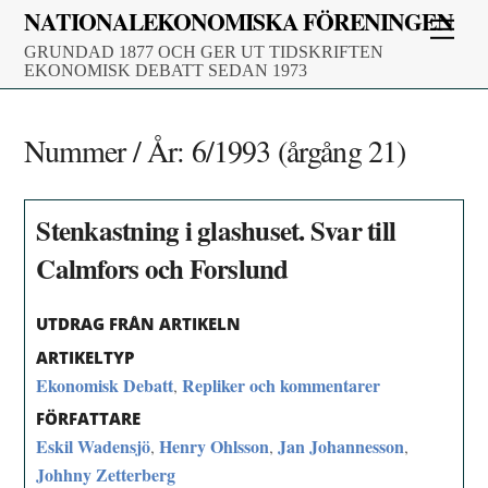
Skip
NATIONALEKONOMISKA FÖRENINGEN
Men
to
GRUNDAD 1877 OCH GER UT TIDSKRIFTEN
content
EKONOMISK DEBATT SEDAN 1973
Nummer / År:
6/1993 (årgång 21)
Stenkastning i glashuset. Svar till
Calmfors och Forslund
UTDRAG FRÅN ARTIKELN
ARTIKELTYP
Ekonomisk Debatt
Repliker och kommentarer
,
FÖRFATTARE
Eskil Wadensjö
Henry Ohlsson
Jan Johannesson
,
,
,
Johhny Zetterberg