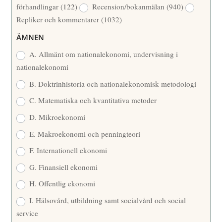
förhandlingar
(122)
Recension/bokanmälan
(940)
T
Repliker och kommentarer
(1032)
A
R
ÄMNEN
E
A. Allmänt om nationalekonomi, undervisning i
nationalekonomi
B. Doktrinhistoria och nationalekonomisk metodologi
C. Matematiska och kvantitativa metoder
D. Mikroekonomi
E. Makroekonomi och penningteori
F. Internationell ekonomi
G. Finansiell ekonomi
H. Offentlig ekonomi
I. Hälsovård, utbildning samt socialvård och social
service