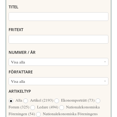
TITEL
FRITEXT
NUMMER / ÅR
N
Visa alla
U
FÖRFATTARE
M
F
Visa alla
M
Ö
E
ARTIKELTYP
R
R
Alla
Artikel
(2193)
Ekonomporträtt
(73)
F
/
Forum
(325)
Ledare
(494)
Nationalekonomiska
A
Å
Föreningen
(54)
Nationalekonomiska Föreningens
T
R