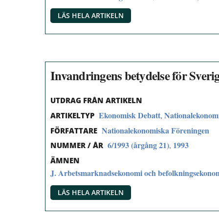
LÄS HELA ARTIKELN
Invandringens betydelse för Sveri
UTDRAG FRÅN ARTIKELN
Ekonomisk Debatt
Nationalekonom
,
ARTIKELTYP
Nationalekonomiska Föreningen
FÖRFATTARE
6/1993 (årgång 21)
1993
,
NUMMER / ÅR
ÄMNEN
J. Arbetsmarknadsekonomi och befolkningsekono
LÄS HELA ARTIKELN