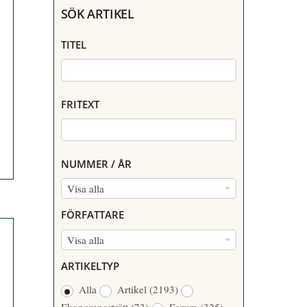
SÖK ARTIKEL
TITEL
FRITEXT
NUMMER / ÅR
N
Visa alla
U
FÖRFATTARE
M
F
Visa alla
M
Ö
E
ARTIKELTYP
R
R
Alla
Artikel
(2193)
F
/