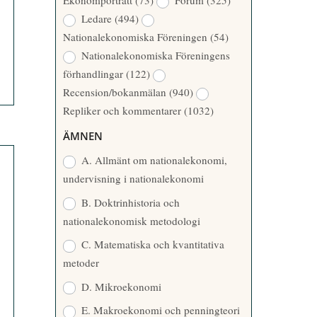
Ekonomporträtt
(73)
Forum
(325)
A
Å
Ledare
(494)
T
R
Nationalekonomiska Föreningen
(54)
T
Nationalekonomiska Föreningens
A
förhandlingar
(122)
R
Recension/bokanmälan
(940)
E
Repliker och kommentarer
(1032)
ÄMNEN
A. Allmänt om nationalekonomi,
undervisning i nationalekonomi
B. Doktrinhistoria och
nationalekonomisk metodologi
C. Matematiska och kvantitativa
metoder
D. Mikroekonomi
E. Makroekonomi och penningteori