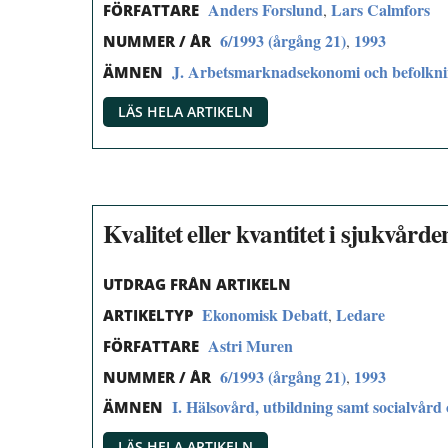
Anders Forslund
Lars Calmfors
,
FÖRFATTARE
6/1993 (årgång 21)
1993
,
NUMMER / ÅR
J. Arbetsmarknadsekonomi och befolkn
ÄMNEN
LÄS HELA ARTIKELN
Kvalitet eller kvantitet i sjukvårde
UTDRAG FRÅN ARTIKELN
Ekonomisk Debatt
Ledare
,
ARTIKELTYP
Astri Muren
FÖRFATTARE
6/1993 (årgång 21)
1993
,
NUMMER / ÅR
I. Hälsovård, utbildning samt socialvård 
ÄMNEN
LÄS HELA ARTIKELN