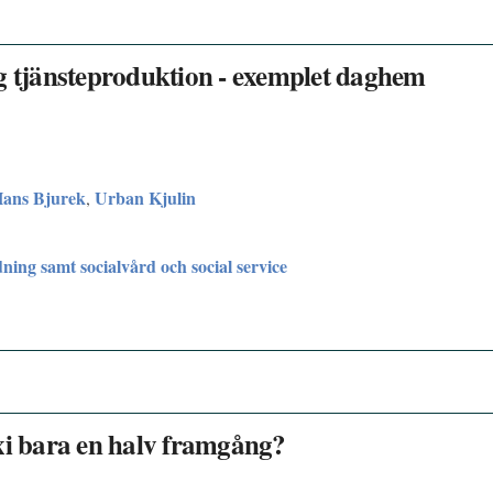
tlig tjänsteproduktion - exemplet daghem
ans Bjurek
Urban Kjulin
,
dning samt socialvård och social service
xi bara en halv framgång?