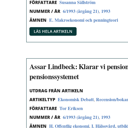
Susanna Sällström
FÖRFATTARE
6/1993 (årgång 21)
1993
,
NUMMER / ÅR
E. Makroekonomi och penningteori
ÄMNEN
LÄS HELA ARTIKELN
Assar Lindbeck: Klarar vi pensio
pensionssystemet
UTDRAG FRÅN ARTIKELN
Ekonomisk Debatt
Recension/boka
,
ARTIKELTYP
Tor Eriksen
FÖRFATTARE
6/1993 (årgång 21)
1993
,
NUMMER / ÅR
H. Offentlig ekonomi
I. Hälsovård, utbil
,
ÄMNEN