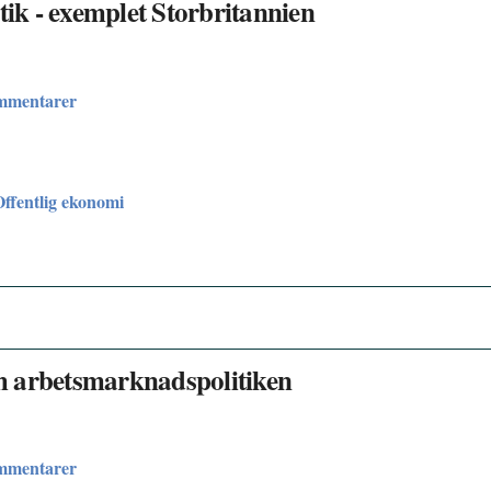
tik - exemplet Storbritannien
ommentarer
Offentlig ekonomi
m arbetsmarknadspolitiken
ommentarer