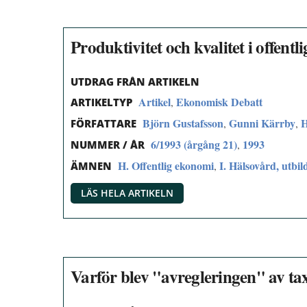
Produktivitet och kvalitet i offen
UTDRAG FRÅN ARTIKELN
Artikel
Ekonomisk Debatt
,
ARTIKELTYP
Björn Gustafsson
Gunni Kärrby
H
,
,
FÖRFATTARE
6/1993 (årgång 21)
1993
,
NUMMER / ÅR
H. Offentlig ekonomi
I. Hälsovård, utbil
,
ÄMNEN
LÄS HELA ARTIKELN
Varför blev "avregleringen" av ta