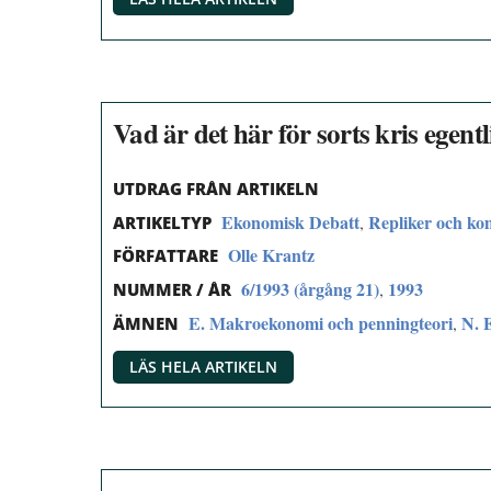
Vad är det här för sorts kris egent
UTDRAG FRÅN ARTIKELN
Ekonomisk Debatt
Repliker och k
,
ARTIKELTYP
Olle Krantz
FÖRFATTARE
6/1993 (årgång 21)
1993
,
NUMMER / ÅR
E. Makroekonomi och penningteori
N. 
,
ÄMNEN
LÄS HELA ARTIKELN