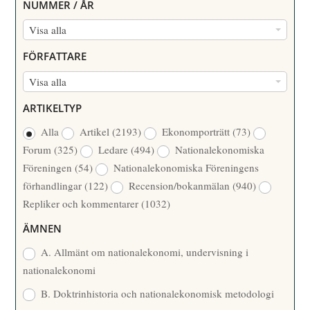
NUMMER / ÅR
N
Visa alla
U
FÖRFATTARE
M
F
Visa alla
M
Ö
E
ARTIKELTYP
R
R
Alla
Artikel
(2193)
Ekonomporträtt
(73)
F
/
Forum
(325)
Ledare
(494)
Nationalekonomiska
A
Å
Föreningen
(54)
Nationalekonomiska Föreningens
T
R
förhandlingar
(122)
Recension/bokanmälan
(940)
T
Repliker och kommentarer
(1032)
A
R
ÄMNEN
E
A. Allmänt om nationalekonomi, undervisning i
nationalekonomi
B. Doktrinhistoria och nationalekonomisk metodologi