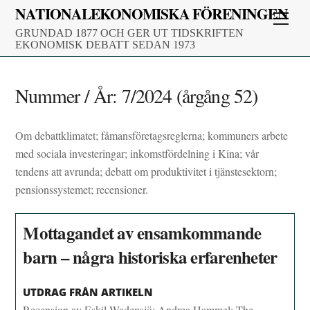
Skip
NATIONALEKONOMISKA FÖRENINGEN
Men
to
GRUNDAD 1877 OCH GER UT TIDSKRIFTEN
content
EKONOMISK DEBATT SEDAN 1973
Nummer / År:
7/2024 (årgång 52)
Om debattklimatet; fåmansföretagsreglerna; kommuners arbete
med sociala investeringar; inkomstfördelning i Kina; vår
tendens att avrunda; debatt om produktivitet i tjänstesektorn;
pensionssystemet; recensioner.
Mottagandet av ensamkommande
barn – några historiska erfarenheter
UTDRAG FRÅN ARTIKELN
Recension av Eskil Wadensjö: Andrea Hammel: The