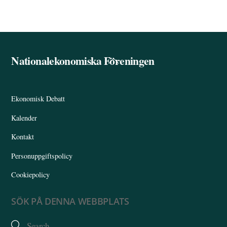
Nationalekonomiska Föreningen
Back
To
Top
Ekonomisk Debatt
Kalender
Kontakt
Personuppgiftspolicy
Cookiepolicy
SÖK PÅ DENNA WEBBPLATS