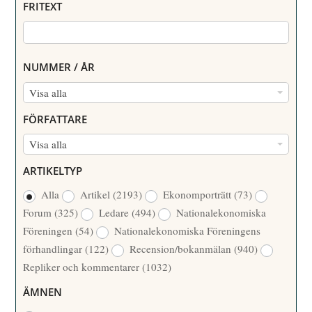
FRITEXT
NUMMER / ÅR
N
Visa alla
U
FÖRFATTARE
M
F
Visa alla
M
Ö
E
ARTIKELTYP
R
R
Alla
Artikel
(2193)
Ekonomporträtt
(73)
F
/
Forum
(325)
Ledare
(494)
Nationalekonomiska
A
Å
Föreningen
(54)
Nationalekonomiska Föreningens
T
R
förhandlingar
(122)
Recension/bokanmälan
(940)
T
Repliker och kommentarer
(1032)
A
R
ÄMNEN
E