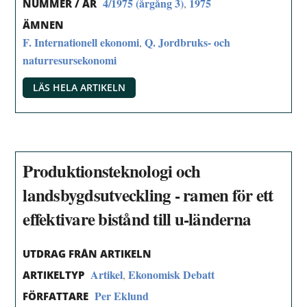
4/1975 (årgång 3)
1975
,
NUMMER / ÅR
ÄMNEN
F. Internationell ekonomi
Q. Jordbruks- och
,
naturresursekonomi
LÄS HELA ARTIKELN
Produktionsteknologi och
landsbygdsutveckling - ramen för ett
effektivare bistånd till u-länderna
UTDRAG FRÅN ARTIKELN
Artikel
Ekonomisk Debatt
,
ARTIKELTYP
Per Eklund
FÖRFATTARE