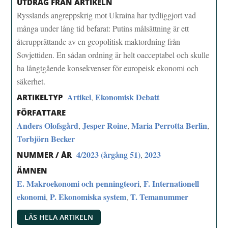
UTDRAG FRÅN ARTIKELN
Rysslands angreppskrig mot Ukraina har tydliggjort vad
många under lång tid befarat: Putins målsättning är ett
återupprättande av en geopolitisk maktordning från
Sovjettiden. En sådan ordning är helt oacceptabel och skulle
ha långtgående konsekvenser för europeisk ekonomi och
säkerhet.
Artikel
Ekonomisk Debatt
,
ARTIKELTYP
FÖRFATTARE
Anders Olofsgård
Jesper Roine
Maria Perrotta Berlin
,
,
,
Torbjörn Becker
4/2023 (årgång 51)
2023
,
NUMMER / ÅR
ÄMNEN
E. Makroekonomi och penningteori
F. Internationell
,
ekonomi
P. Ekonomiska system
T. Temanummer
,
,
LÄS HELA ARTIKELN