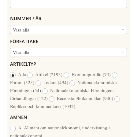
NUMMER / ÅR
N
Visa alla
U
FÖRFATTARE
M
F
Visa alla
M
Ö
E
ARTIKELTYP
R
R
Alla
Artikel
(2193)
Ekonomporträtt
(73)
F
/
Forum
(325)
Ledare
(494)
Nationalekonomiska
A
Å
Föreningen
(54)
Nationalekonomiska Föreningens
T
R
förhandlingar
(122)
Recension/bokanmälan
(940)
T
Repliker och kommentarer
(1032)
A
R
ÄMNEN
E
A. Allmänt om nationalekonomi, undervisning i
nationalekonomi