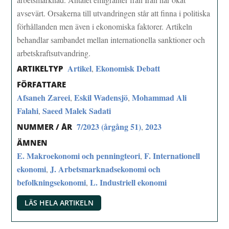
avsevärt. Orsakerna till utvandringen står att finna i politiska
förhållanden men även i ekonomiska faktorer. Artikeln
behandlar sambandet mellan internationella sanktioner och
arbetskraftsutvandring.
Artikel
Ekonomisk Debatt
,
ARTIKELTYP
FÖRFATTARE
Afsaneh Zareei
Eskil Wadensjö
Mohammad Ali
,
,
Falahi
Saeed Malek Sadati
,
7/2023 (årgång 51)
2023
,
NUMMER / ÅR
ÄMNEN
E. Makroekonomi och penningteori
F. Internationell
,
ekonomi
J. Arbetsmarknadsekonomi och
,
befolkningsekonomi
L. Industriell ekonomi
,
LÄS HELA ARTIKELN