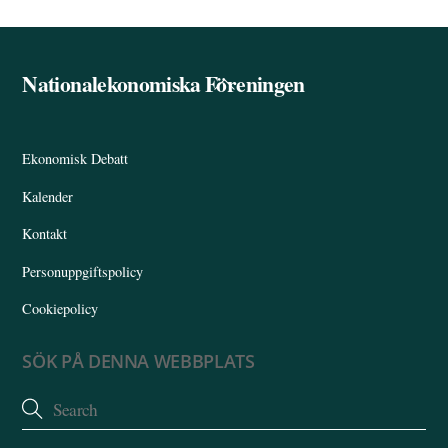
Nationalekonomiska Föreningen
Back
To
Top
Ekonomisk Debatt
Kalender
Kontakt
Personuppgiftspolicy
Cookiepolicy
SÖK PÅ DENNA WEBBPLATS