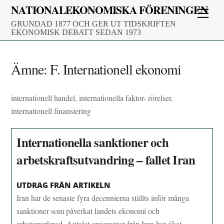
Skip
NATIONALEKONOMISKA FÖRENINGEN
Men
to
GRUNDAD 1877 OCH GER UT TIDSKRIFTEN
content
EKONOMISK DEBATT SEDAN 1973
Ämne:
F. Internationell ekonomi
internationell handel, internationella faktor- rörelser,
internationell finansiering
Internationella sanktioner och
arbetskraftsutvandring – fallet Iran
UTDRAG FRÅN ARTIKELN
Iran har de senaste fyra decennierna ställts inför många
sanktioner som påverkat landets ekonomi och
arbetsmarknad. Antalet emigranter från Iran har ökat