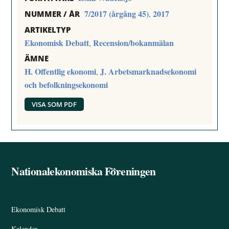
7/2017 (årgång 45)
2017
,
NUMMER / ÅR
ARTIKELTYP
Ekonomisk Debatt
Recension/bokanmälan
,
ÄMNE
H. Offentlig ekonomi
J. Arbetsmarknadsekonomi
,
och befolkningsekonomi
VISA SOM PDF
Nationalekonomiska Föreningen
Back
To
Top
Ekonomisk Debatt
Kalender