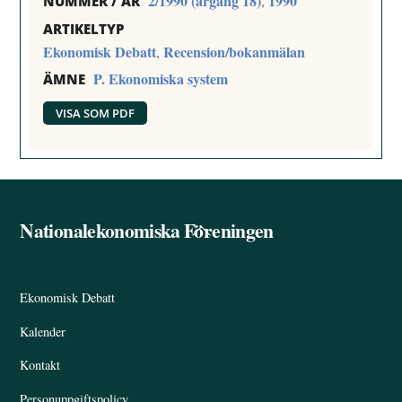
2/1990 (årgång 18)
1990
,
NUMMER / ÅR
ARTIKELTYP
Ekonomisk Debatt
Recension/bokanmälan
,
P. Ekonomiska system
ÄMNE
VISA SOM PDF
Nationalekonomiska Föreningen
Back
To
Top
Ekonomisk Debatt
Kalender
Kontakt
Personuppgiftspolicy