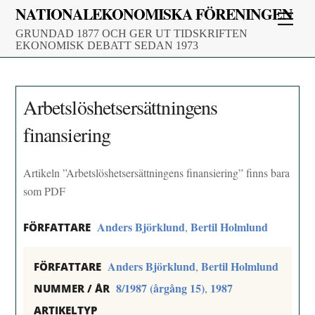
Skip
NATIONALEKONOMISKA FÖRENINGEN
Men
to
GRUNDAD 1877 OCH GER UT TIDSKRIFTEN
content
EKONOMISK DEBATT SEDAN 1973
Arbetslöshetsersättningens
finansiering
Artikeln ”Arbetslöshetsersättningens finansiering” finns bara
som PDF
Anders Björklund
Bertil Holmlund
,
FÖRFATTARE
Anders Björklund
Bertil Holmlund
,
FÖRFATTARE
8/1987 (årgång 15)
1987
,
NUMMER / ÅR
ARTIKELTYP