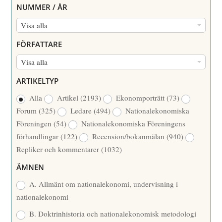
NUMMER / ÅR
N
Visa alla
U
FÖRFATTARE
M
F
Visa alla
M
Ö
E
ARTIKELTYP
R
R
Alla
Artikel
(2193)
Ekonomporträtt
(73)
F
/
Forum
(325)
Ledare
(494)
Nationalekonomiska
A
Å
Föreningen
(54)
Nationalekonomiska Föreningens
T
R
förhandlingar
(122)
Recension/bokanmälan
(940)
T
Repliker och kommentarer
(1032)
A
R
ÄMNEN
E
A. Allmänt om nationalekonomi, undervisning i
nationalekonomi
B. Doktrinhistoria och nationalekonomisk metodologi