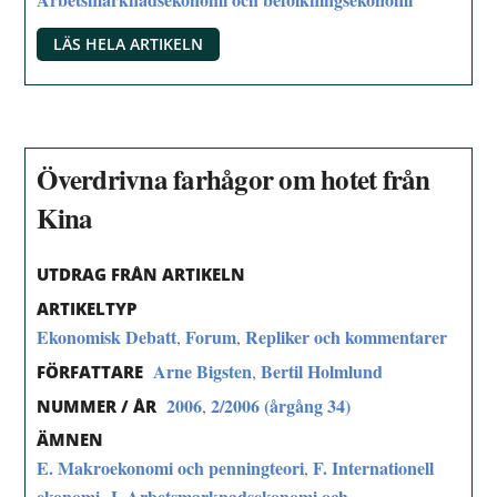
LÄS HELA ARTIKELN
Överdrivna farhågor om hotet från
Kina
UTDRAG FRÅN ARTIKELN
ARTIKELTYP
Ekonomisk Debatt
Forum
Repliker och kommentarer
,
,
Arne Bigsten
Bertil Holmlund
,
FÖRFATTARE
2006
2/2006 (årgång 34)
,
NUMMER / ÅR
ÄMNEN
E. Makroekonomi och penningteori
F. Internationell
,
ekonomi
J. Arbetsmarknadsekonomi och
,