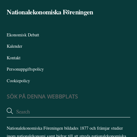
Nationalekonomiska Föreningen
Back
To
Top
Ekonomisk Debatt
Kalender
Kontakt
Personuppgiftspolicy
Cookiepolicy
SÖK PÅ DENNA WEBBPLATS
Nationalekonomiska Föreningen bildades 1877 och främjar studier
inom nationalekonomi samt bidrar till att utreda nationalekonomiska