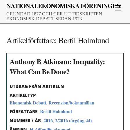
Skip
NATIONALEKONOMISKA FÖRENINGEN
Men
to
GRUNDAD 1877 OCH GER UT TIDSKRIFTEN
content
EKONOMISK DEBATT SEDAN 1973
Artikelförfattare:
Bertil Holmlund
Anthony B Atkinson: Inequality:
What Can Be Done?
UTDRAG FRÅN ARTIKELN
ARTIKELTYP
Ekonomisk Debatt
Recension/bokanmälan
,
Bertil Holmlund
FÖRFATTARE
2016
2/2016 (årgång 44)
,
NUMMER / ÅR
H. Offentlig ekonomi
ÄMNEN