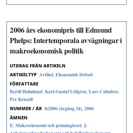
2006 års ekonomipris till Edmund
Phelps: Intertemporala avvägningar i
makroekonomisk politik
UTDRAG FRÅN ARTIKELN
Artikel
Ekonomisk Debatt
,
ARTIKELTYP
FÖRFATTARE
Bertil Holmlund
Karl-Gustaf Löfgren
Lars Calmfors
,
,
,
Per Krusell
8/2006 (årgång 34)
2006
,
NUMMER / ÅR
ÄMNEN
E. Makroekonomi och penningteori
J.
,
Arbetsmarknadsekonomi och befolkningsekonomi