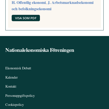
H. Offentlig ekonomi
J. Arbetsmarknadsekonomi
,
och befolkningsekonomi
VISA SOM PDF
Nationalekonomiska Föreningen
Back
To
Top
Ekonomisk Debatt
Kalender
Kontakt
Personuppgiftspolicy
Cookiepolicy