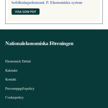
befolkningsekonomi
P. Ekonomiska system
,
VISA SOM PDF
Nationalekonomiska Föreningen
Back
To
Top
Ekonomisk Debatt
Kalender
Kontakt
Personuppgiftspolicy
Cookiepolicy