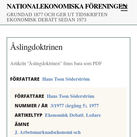
Skip
NATIONALEKONOMISKA FÖRENINGEN
Men
to
GRUNDAD 1877 OCH GER UT TIDSKRIFTEN
content
EKONOMISK DEBATT SEDAN 1973
Åslingdoktrinen
Artikeln ”Åslingdoktrinen” finns bara som PDF
Hans Tson Söderström
FÖRFATTARE
Hans Tson Söderström
FÖRFATTARE
3/1977 (årgång 5)
1977
,
NUMMER / ÅR
Ekonomisk Debatt
Ledare
,
ARTIKELTYP
ÄMNE
J. Arbetsmarknadsekonomi och