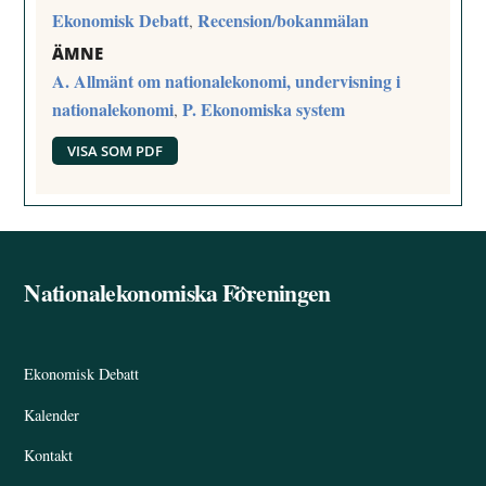
Ekonomisk Debatt
Recension/bokanmälan
,
ÄMNE
A. Allmänt om nationalekonomi, undervisning i
nationalekonomi
P. Ekonomiska system
,
VISA SOM PDF
Nationalekonomiska Föreningen
Back
To
Top
Ekonomisk Debatt
Kalender
Kontakt