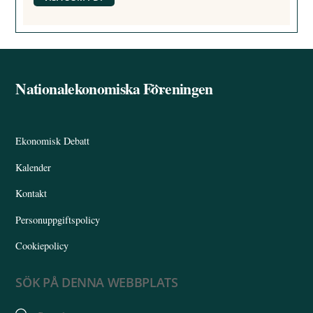
Nationalekonomiska Föreningen
Back
To
Top
Ekonomisk Debatt
Kalender
Kontakt
Personuppgiftspolicy
Cookiepolicy
SÖK PÅ DENNA WEBBPLATS