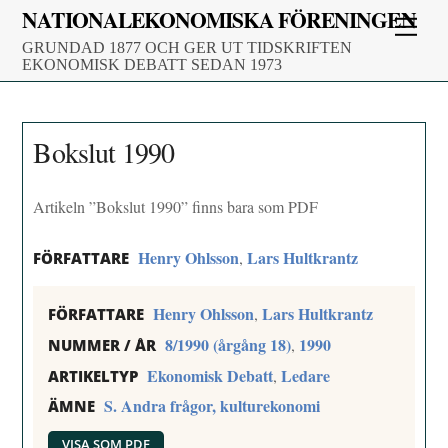
Skip
NATIONALEKONOMISKA FÖRENINGEN
Men
to
GRUNDAD 1877 OCH GER UT TIDSKRIFTEN
content
EKONOMISK DEBATT SEDAN 1973
Bokslut 1990
Artikeln ”Bokslut 1990” finns bara som PDF
Henry Ohlsson
Lars Hultkrantz
,
FÖRFATTARE
Henry Ohlsson
Lars Hultkrantz
,
FÖRFATTARE
8/1990 (årgång 18)
1990
,
NUMMER / ÅR
Ekonomisk Debatt
Ledare
,
ARTIKELTYP
S. Andra frågor, kulturekonomi
ÄMNE
VISA SOM PDF