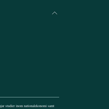
Back
To
Top
jar studier inom nationalekonomi samt