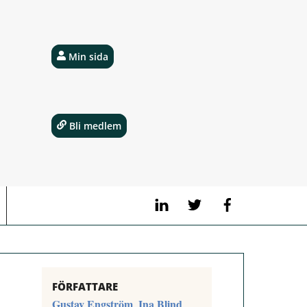
Min sida
Bli medlem
LinkedIn
Twitter
Facebook
FÖRFATTARE
Gustav Engström
Ina Blind
,
,