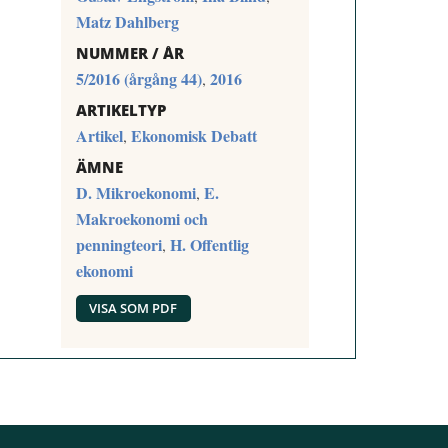
Matz Dahlberg
NUMMER / ÅR
5/2016 (årgång 44)
2016
,
ARTIKELTYP
Artikel
Ekonomisk Debatt
,
ÄMNE
D. Mikroekonomi
E.
,
Makroekonomi och
penningteori
H. Offentlig
,
ekonomi
VISA SOM PDF