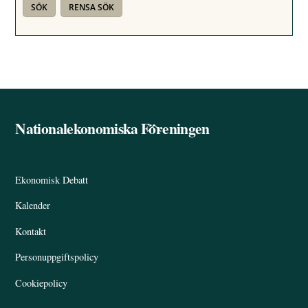
Nationalekonomiska Föreningen
Back
To
Top
Ekonomisk Debatt
Kalender
Kontakt
Personuppgiftspolicy
Cookiepolicy