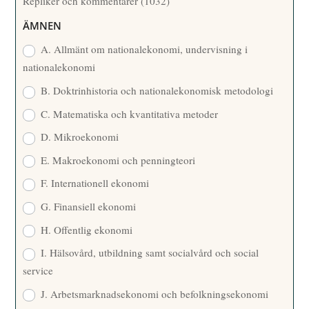
Repliker och kommentarer
(1032)
A
R
ÄMNEN
E
A. Allmänt om nationalekonomi, undervisning i
nationalekonomi
B. Doktrinhistoria och nationalekonomisk metodologi
C. Matematiska och kvantitativa metoder
D. Mikroekonomi
E. Makroekonomi och penningteori
F. Internationell ekonomi
G. Finansiell ekonomi
H. Offentlig ekonomi
I. Hälsovård, utbildning samt socialvård och social
service
J. Arbetsmarknadsekonomi och befolkningsekonomi