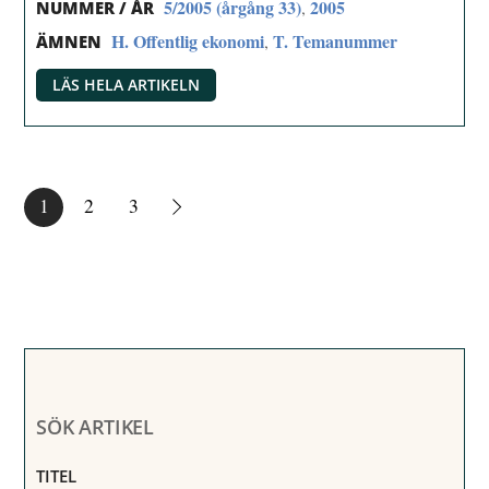
5/2005 (årgång 33)
2005
,
NUMMER / ÅR
H. Offentlig ekonomi
T. Temanummer
,
ÄMNEN
LÄS HELA ARTIKELN
1
2
3
SÖK ARTIKEL
TITEL