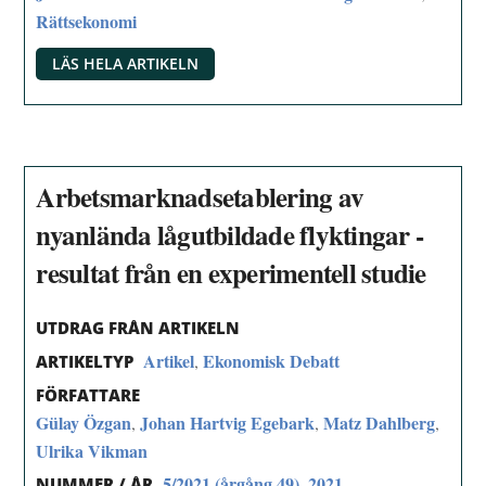
Rättsekonomi
LÄS HELA ARTIKELN
Arbetsmarknadsetablering av
nyanlända lågutbildade flyktingar -
resultat från en experimentell studie
UTDRAG FRÅN ARTIKELN
Artikel
Ekonomisk Debatt
,
ARTIKELTYP
FÖRFATTARE
Gülay Özgan
Johan Hartvig Egebark
Matz Dahlberg
,
,
,
Ulrika Vikman
5/2021 (årgång 49)
2021
,
NUMMER / ÅR