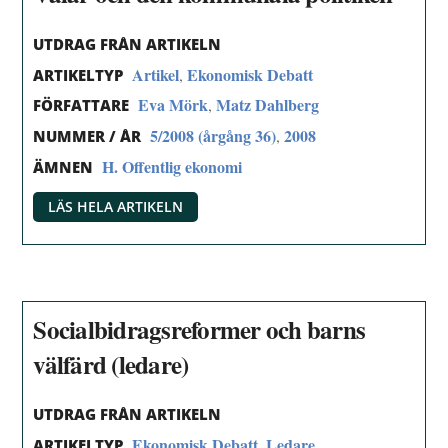
UTDRAG FRÅN ARTIKELN
Artikel
Ekonomisk Debatt
,
ARTIKELTYP
Eva Mörk
Matz Dahlberg
,
FÖRFATTARE
5/2008 (årgång 36)
2008
,
NUMMER / ÅR
H. Offentlig ekonomi
ÄMNEN
LÄS HELA ARTIKELN
Socialbidragsreformer och barns
välfärd (ledare)
UTDRAG FRÅN ARTIKELN
Ekonomisk Debatt
Ledare
,
ARTIKELTYP