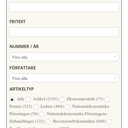
FRITEXT
NUMMER / ÅR
N
Visa alla
U
FÖRFATTARE
M
F
Visa alla
M
Ö
E
ARTIKELTYP
R
R
Alla
Artikel
(2193)
Ekonomporträtt
(73)
F
/
Forum
(325)
Ledare
(494)
Nationalekonomiska
A
Å
Föreningen
(54)
Nationalekonomiska Föreningens
T
R
förhandlingar
(122)
Recension/bokanmälan
(940)
T