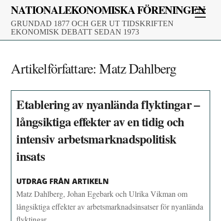
Skip
NATIONALEKONOMISKA FÖRENINGEN
Men
to
GRUNDAD 1877 OCH GER UT TIDSKRIFTEN
content
EKONOMISK DEBATT SEDAN 1973
Artikelförfattare:
Matz Dahlberg
Etablering av nyanlända flyktingar –
långsiktiga effekter av en tidig och
intensiv arbetsmarknadspolitisk
insats
UTDRAG FRÅN ARTIKELN
Matz Dahlberg, Johan Egebark och Ulrika Vikman om
långsiktiga effekter av arbetsmarknadsinsatser för nyanlända
flyktingar.