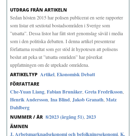
UTDRAG FRÅN ARTIKELN
Sedan hösten 2015 har polisen publicerat en serie rapporter
som listar ett sextiotal bostadsområden i Sverige som
”utsatta”. Dessa listor har fått stort genomslag såväl i media
som i den politiska debatten. I denna artikel presenterar
författarna resultat som ger stöd åt hypotesen att polisens
beslut att peka ut ”utsatta områden” har påverkat
uppfattningen om de utpekade områdena.
Artikel
Ekonomisk Debatt
,
ARTIKELTYP
FÖRFATTARE
Che-Yuan Liang
Fabian Brunåker
Greta Fredriksson
,
,
,
Henrik Andersson
Ina Blind
Jakob Granath
Matz
,
,
,
Dahlberg
8/2023 (årgång 51)
2023
,
NUMMER / ÅR
ÄMNEN
J. Arbetsmarknadsekonomi och befolkningsekonomi
K.
,