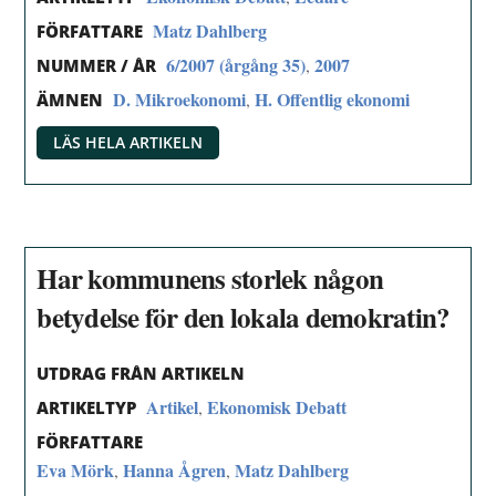
Matz Dahlberg
FÖRFATTARE
6/2007 (årgång 35)
2007
,
NUMMER / ÅR
D. Mikroekonomi
H. Offentlig ekonomi
,
ÄMNEN
LÄS HELA ARTIKELN
Har kommunens storlek någon
betydelse för den lokala demokratin?
UTDRAG FRÅN ARTIKELN
Artikel
Ekonomisk Debatt
,
ARTIKELTYP
FÖRFATTARE
Eva Mörk
Hanna Ågren
Matz Dahlberg
,
,