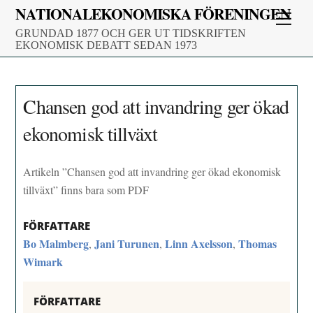
Skip
NATIONALEKONOMISKA FÖRENINGEN
Men
to
GRUNDAD 1877 OCH GER UT TIDSKRIFTEN
content
EKONOMISK DEBATT SEDAN 1973
Chansen god att invandring ger ökad
ekonomisk tillväxt
Artikeln ”Chansen god att invandring ger ökad ekonomisk
tillväxt” finns bara som PDF
FÖRFATTARE
Bo Malmberg
Jani Turunen
Linn Axelsson
Thomas
,
,
,
Wimark
FÖRFATTARE